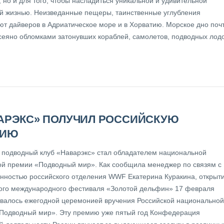
 но и для того, чтобы насладиться уникальной и удивительной
й жизнью. Неизведанные пещеры, таинственные углубления
ют дайверов в Адриатическое море и в Хорватию. Морское дно поч
сеяно обломками затонувших кораблей, самолетов, подводных лодо
АРЭКС» ПОЛУЧИЛ РОССИЙСКУЮ
МИЮ
 подводный клуб «Наварэкс» стал обладателем национальной
ой премии «Подводный мир». Как сообщила менеджер по связям с
нностью российского отделения WWF Екатерина Куракина, открыт
ого международного фестиваля «Золотой дельфин» 17 февраля
валось ежегодной церемонией вручения Российской национальной
Подводный мир». Эту премию уже пятый год Конфедерация