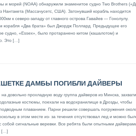
ы и морей (NOAA) обнаружили знаменитое судно Two Brothers («Д
из Нантакета (Массачусетс, США). Затонувший корабль находится
000км к северо-западу от главного острова Гавайев — Гонолулу.
м корабля «Два брата» был Джордж Поллард. Предыдущее его
ое судно, «Essex», было протаранено китом (кашалотом) и
. Это […]
ЕШЕТКЕ ДАМБЫ ПОГИБЛИ ДАЙВЕРЫ
 на довольно прохладную воду группа дайверов из Минска, захват
водолазные костюмы, поехали на водохранилище в Дрозды, чтобы
 подводным плаванием. Парни решили совершать погружения окол
скольку в этом месте из- за течения отсутствовал лед и можно был
 с собой сигнальные веревки. Все ребята были опытными дайверам
 […]