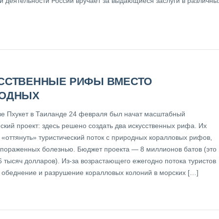
й деятельности России вручает за выдающиеся заслуги в различны
ССТВЕННЫЕ РИФЫ ВМЕСТО
ОДНЫХ
ве Пхукет в Таиланде 24 февраля был начат масштабный
ский проект: здесь решено создать два искусственных рифа. Их
 «оттянуть» туристический поток с природных коралловых рифов,
 пораженных болезнью. Бюджет проекта — 8 миллионов батов (это
6 тысяч долларов). Из-за возрастающего ежегодно потока туристов
 обеднение и разрушение коралловых колоний в морских […]