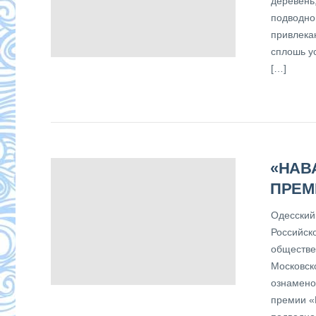
деревень,
подводно
привлека
сплошь у
[…]
«НАВ
ПРЕ
Одесский
Российск
обществе
Московск
ознамено
премии «