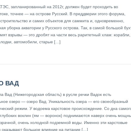
ТЭС, запланированный на 2012г, должен будет проходить во
токе, точнее — на острове Русский. В преддверии этого форума,
 строительство и самих объектов для саммита и, одновременно,
ая уборка акватории у Русского острова. Так, в самой большой бух
мят взрывы — это дробят на части весь раритетный хлам: корабли,
 лодки, автомобили, старые […]
О ВАД
а Вад (Нижегородская область) в русле речки Вадок есть
ьное озеро — озеро Вад. Уникальность озера — его своеобразный
ический режим. У водоема карстовое происхождение. Со дна самог
з глубоких воклин (ям — воронок) поднимаются наверх очень мощн
озрачной, очень холодной подземной воды. Именно эти карстовые
и оказывают большое влияние на питание […]