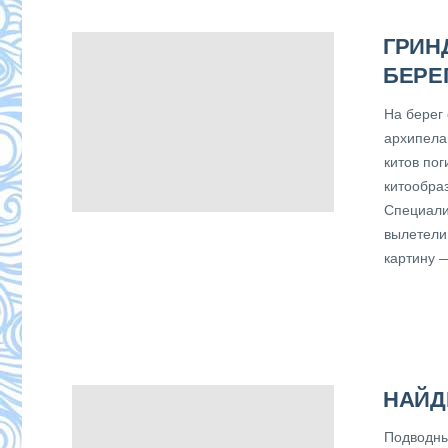
ГРИН
БЕРЕ
На берег
архипела
китов пог
китообра
Специали
вылетели
картину 
НАЙД
Подводны