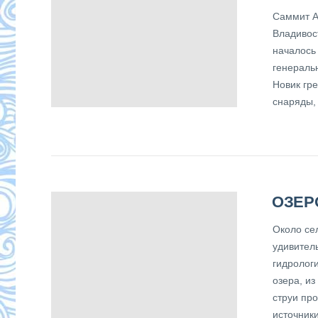
Саммит А
Владивос
началось
генеральн
Новик гре
снаряды,
ОЗЕР
Около сел
удивител
гидролог
озера, и
струи пр
источник