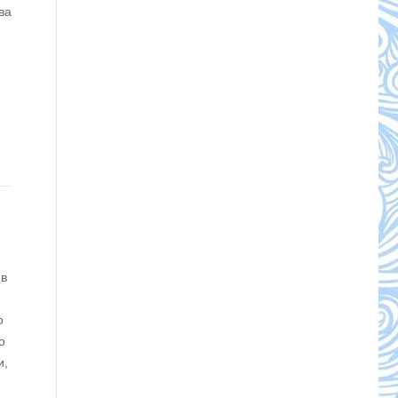
ва
ив
о
о
и,