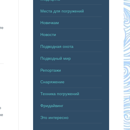
Места для погружений
Новичкам
те
Новости
Подводная охота
Подводный мир
Репортажи
Снаряжение
Техника погружений
Фридайвинг
о
ые
Это интересно