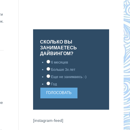
ти
к.
СКОЛЬКО ВЫ
ЗАНИМАЕТЕСЬ
ДАЙВИНГОМ?
6 месяцев
Больше 3х лет
Еще не занимаюсь :-)
Год
ие
[instagram-feed]