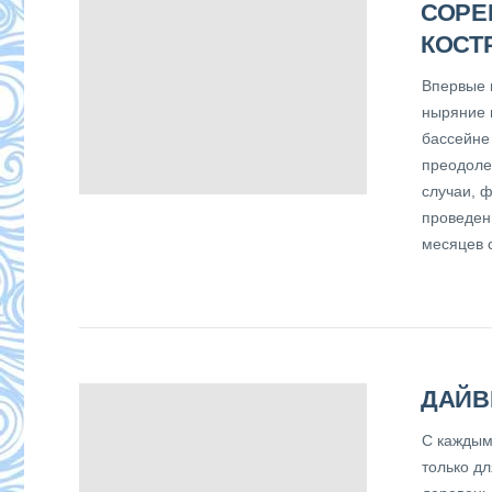
СОРЕ
КОСТ
Впервые 
ныряние 
бассейне
преодоле
случаи, ф
проведен
месяцев 
ДАЙВ
С каждым
только дл