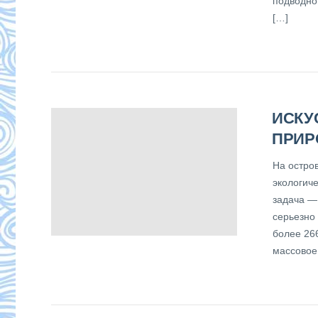
подводно
[…]
ИСКУ
ПРИР
На остро
экологиче
задача —
серьезно
более 26
массовое