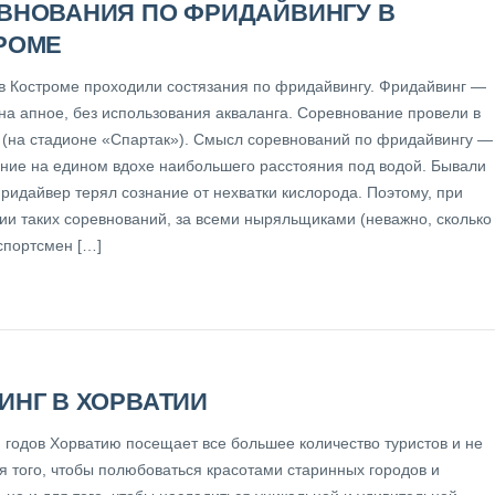
ВНОВАНИЯ ПО ФРИДАЙВИНГУ В
РОМЕ
в Костроме проходили состязания по фридайвингу. Фридайвинг —
на апное, без использования акваланга. Соревнование провели в
 (на стадионе «Спартак»). Смысл соревнований по фридайвингу —
ние на едином вдохе наибольшего расстояния под водой. Бывали
ридайвер терял сознание от нехватки кислорода. Поэтому, при
ии таких соревнований, за всеми ныряльщиками (неважно, сколько
спортсмен […]
ИНГ В ХОРВАТИИ
 годов Хорватию посещает все большее количество туристов и не
я того, чтобы полюбоваться красотами старинных городов и