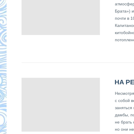
атмосфер
Брата») 
почти в 1
Капитано
китобойн
потоплено
НА Р
Несмотря
с собой 
заняться
дамбы, по
не брать
но они не