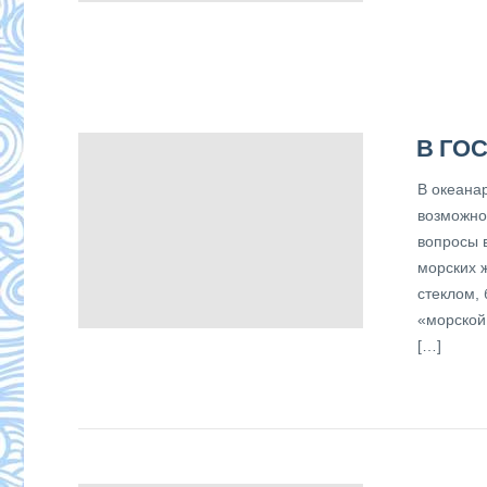
В ГО
В океана
возможно
вопросы 
морских 
стеклом,
«морской
[…]