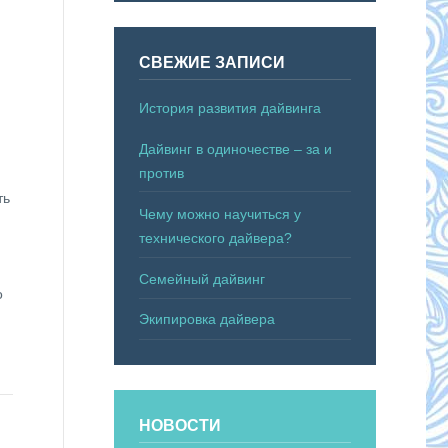
СВЕЖИЕ ЗАПИСИ
История развития дайвинга
Дайвинг в одиночестве – за и
против
ть
Чему можно научиться у
технического дайвера?
Семейный дайвинг
о
Экипировка дайвера
НОВОСТИ