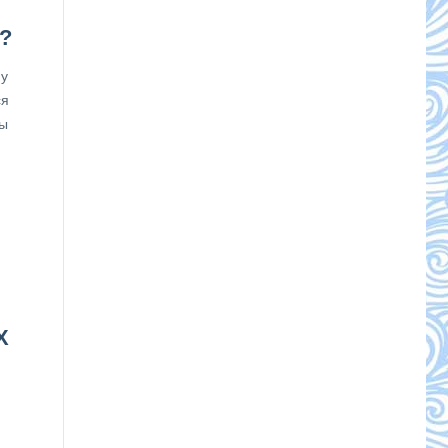
?
му
ся
ты
Х