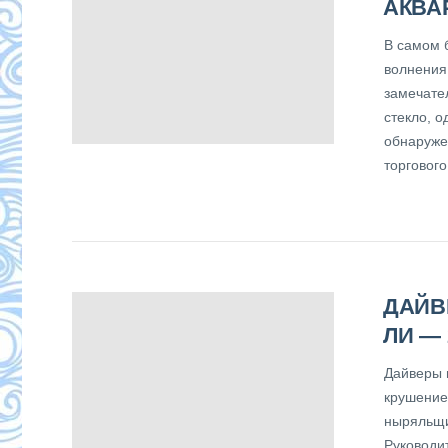
АКВА
В самом 
волнения
замечате
стекло, о
обнаруже
торгового
ДАЙВ
ЛИ — 
Дайверы 
крушение
ныряльщи
Руководи