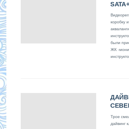
SATA
Видеорег
коробку 
акваланги
инструкт
были при
ЖК -монит
инструкт
ДАЙВ
СЕВЕ
Трое сме
дайвинг 