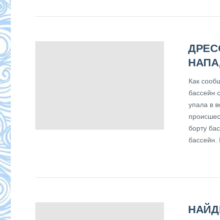
ДРЕС
НАПА
Как сооб
бассейн 
упала в в
происшес
борту бас
бассейн.
НАЙД