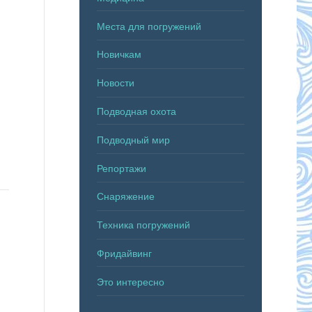
Места для погружений
Новичкам
Новости
Подводная охота
Подводный мир
Репортажи
Снаряжение
Техника погружений
Фридайвинг
Это интересно