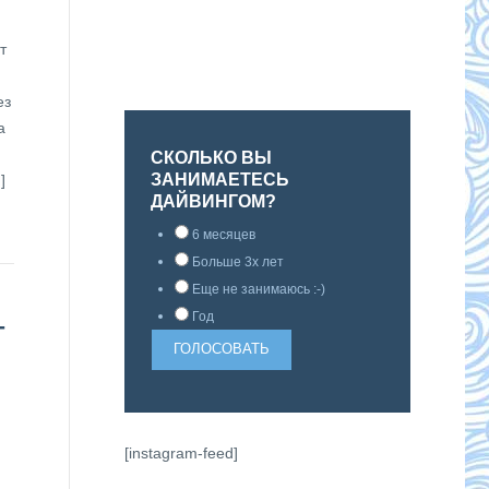
т
ез
а
СКОЛЬКО ВЫ
ЗАНИМАЕТЕСЬ
]
ДАЙВИНГОМ?
6 месяцев
Больше 3х лет
Еще не занимаюсь :-)
Год
Т
[instagram-feed]