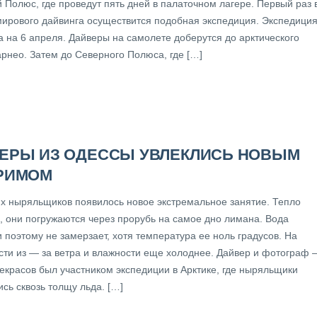
 Полюс, где проведут пять дней в палаточном лагере. Первый раз 
мирового дайвинга осуществится подобная экспедиция. Экспедици
а на 6 апреля. Дайверы на самолете доберутся до арктического
арнео. Затем до Северного Полюса, где […]
ЕРЫ ИЗ ОДЕССЫ УВЛЕКЛИСЬ НОВЫМ
РИМОМ
их ныряльщиков появилось новое экстремальное занятие. Тепло
, они погружаются через прорубь на самое дно лимана. Вода
 поэтому не замерзает, хотя температура ее ноль градусов. На
сти из — за ветра и влажности еще холоднее. Дайвер и фотограф 
екрасов был участником экспедиции в Арктике, где ныряльщики
сь сквозь толщу льда. […]