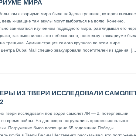
РИУМЕ МИРА
большом аквариуме мира была найдена трещина, которая вызывае
, ведь кишащие там акулы могут выбраться на волю. Конечно,
льно заниматься изучением подводного мира, разглядывая его чер
днако, как выяснилось это небезопасно, поскольку в аквариуме был
на трещина. Администрация самого крупного во всем мире
 центра Dubai Mall спешно эвакуировали посетителей из здания. […
ЕРЫ ИЗ ТВЕРИ ИССЛЕДОВАЛИ САМОЛЕ
2
из Твери исследовали под водой самолет ЛИ — 2, потерпевший
 во время войны. На дно озера погружались профессиональные
ки. Погружение было посвящено 65 годовщине Победы.
тель клуба в Твери Вадим Шестаченко рассказывал, что погружение