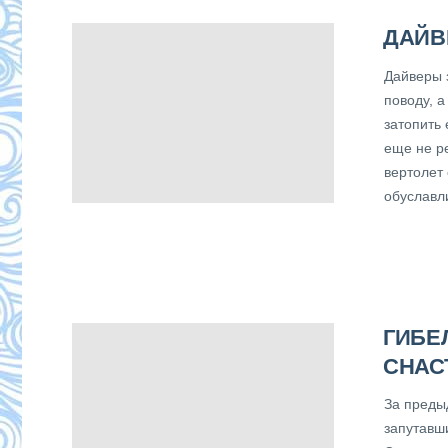
ДАЙВ
Дайверы 
поводу, а
затопить 
еще не р
вертолет
обуславл
ГИБЕ
СНАС
За преды
запутавш