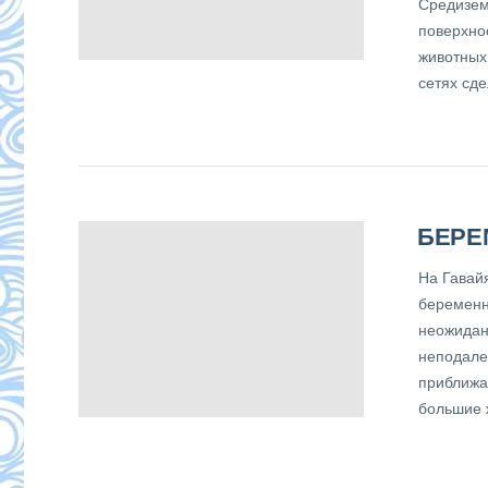
Средиземн
поверхнос
животных
сетях сде
БЕРЕ
На Гавай
беременн
неожидан
неподале
приближа
большие 