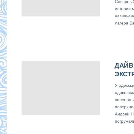
Северный
истории 
назначен
лагеря Б
ДАЙВ
ЭКСТ
У одесск
одевшись
соленая и
поверхно
Андрей Н
погружали