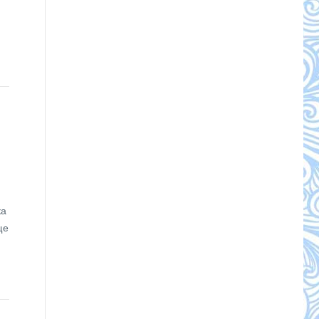
ка
ще