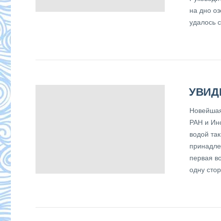
на дно оз
удалось с
УВИД
Новейшая
РАН и Ин
водой так
принадле
первая в
одну сто