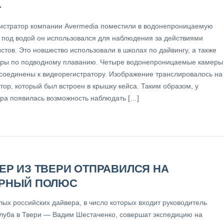
+
истратор компании Avermedia поместили в водонепроницаемую
и под водой он использовался для наблюдения за действиями
стов. Это новшество использовали в школах по дайвингу, а также
оры по подводному плаванию. Четыре водонепроницаемые камеры
соединены к видеорегистратору. Изображение транслировалось на
ор, который был встроен в крышку кейса. Таким образом, у
ора появилась возможность наблюдать […]
ЕР ИЗ ТВЕРИ ОТПРАВИЛСЯ НА
РНЫЙ ПОЛЮС
лых российских дайвера, в число которых входит руководитель
клуба в Твери — Вадим Шестаченко, совершат экспедицию на