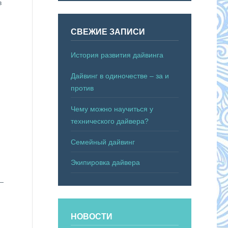
в
я
СВЕЖИЕ ЗАПИСИ
История развития дайвинга
Дайвинг в одиночестве – за и
против
Чему можно научиться у
технического дайвера?
Семейный дайвинг
Экипировка дайвера
—
НОВОСТИ