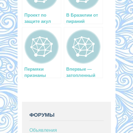
Проект по
В Бразилии от
защите акул
пираний
пострадали
более ста
человек
Пермяки
Впервые —
признаны
затопленный
лучшими
самолет
дайверами
России!
ФОРУМЫ
Объявления