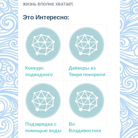
жизнь вполне хватает.
Это Интересно:
Конкурс
Дайверы из
подводного
Твери покорили
фото в Эйлате
самую длинную
пещеру в
России
Подзарядка с
Во
помощью воды
Владивостоке
определили