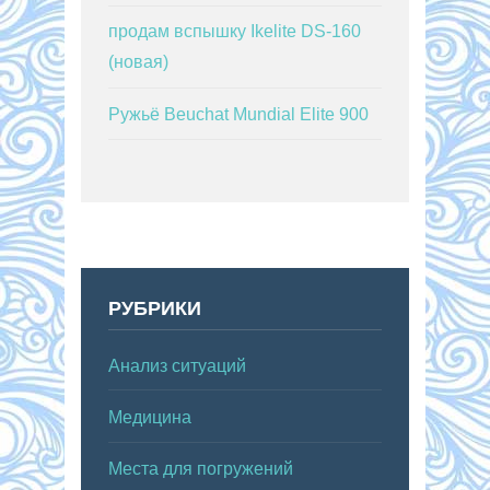
продам вспышку Ikelite DS-160
(новая)
Ружьё Beuchat Mundial Elite 900
РУБРИКИ
Анализ ситуаций
Медицина
Места для погружений