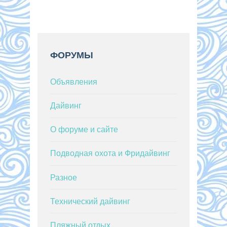
лучшего
подводного
охотника
ФОРУМЫ
Объявления
Дайвинг
О форуме и сайте
Подводная охота и Фридайвинг
Разное
Технический дайвинг
Пляжный отдых