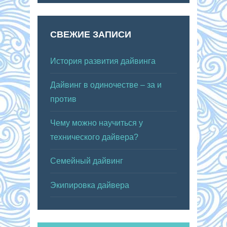
СВЕЖИЕ ЗАПИСИ
История развития дайвинга
Дайвинг в одиночестве – за и
против
Чему можно научиться у
технического дайвера?
Семейный дайвинг
Экипировка дайвера