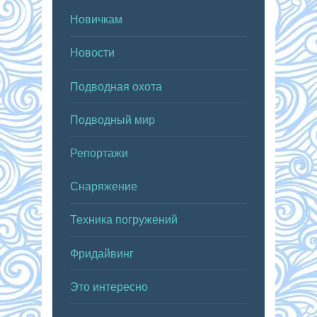
Новичкам
Новости
Подводная охота
Подводный мир
Репортажи
Снаряжение
Техника погружений
Фридайвинг
Это интересно