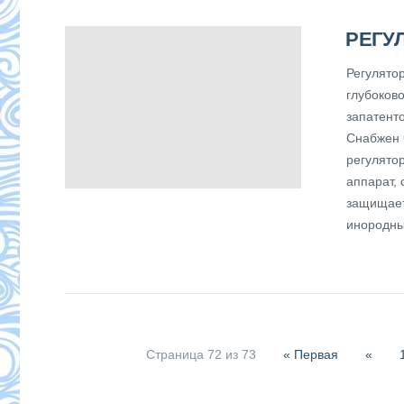
РЕГУ
Регулято
глубоков
запатент
Снабжен 
регулято
аппарат,
защищает
инородны
Страница 72 из 73
« Первая
«