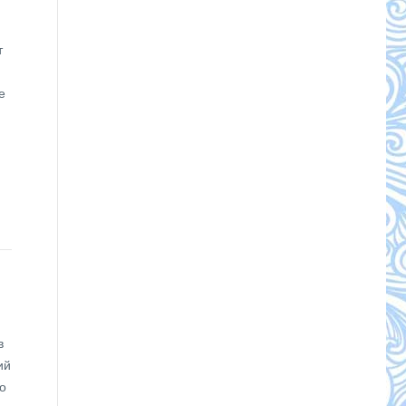
т
е
в
ий
о