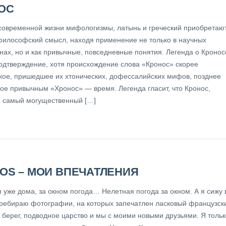
ОС
современной жизни мифологизмы, латынь и греческий приобретаю
философский смысл, находя применение не только в научных
нах, но и как привычные, повседневные понятия. Легенда о Кронос
одтверждение, хотя происхождение слова «Кронос» скорее
кое, пришедшее их хтонических, дофессалийских мифов, позднее
ое привычным «Хронос» — время. Легенда гласит, что Кронос,
 самый могущественный […]
OS – МОИ ВПЕЧАТЛЕНИЯ
 уже дома, за окном погода… Нелетная погода за окном. А я сижу 
еребираю фотографии, на которых запечатлен ласковый французск
 берег, подводное царство и мы с моими новыми друзьями. Я тольк