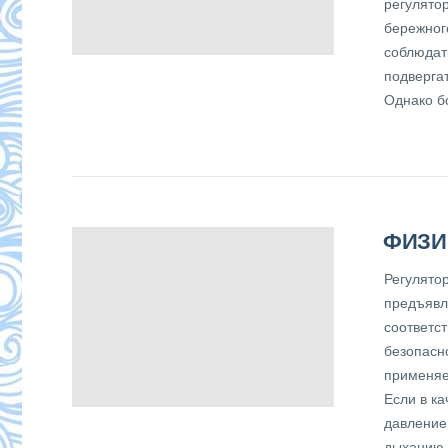
регулято
бережног
соблюдат
подвергат
Однако б
ФИЗИ
Регулято
предъявл
соответс
безопасн
применяе
Если в к
давление
дыханию 