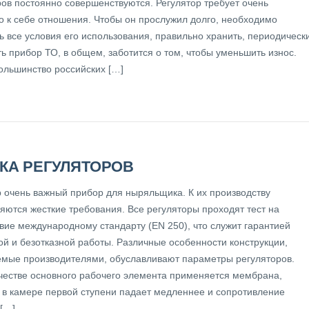
ров постоянно совершенствуются. Регулятор требует очень
о к себе отношения. Чтобы он прослужил долго, необходимо
ь все условия его использования, правильно хранить, периодическ
ь прибор ТО, в общем, заботится о том, чтобы уменьшить износ.
ольшинство российских […]
КА РЕГУЛЯТОРОВ
р очень важный прибор для ныряльщика. К их производству
яются жесткие требования. Все регуляторы проходят тест на
твие международному стандарту (EN 250), что служит гарантией
ой и безотказной работы. Различные особенности конструкции,
мые производителями, обуславливают параметры регуляторов.
ачестве основного рабочего элемента применяется мембрана,
 в камере первой ступени падает медленнее и сопротивление
[…]