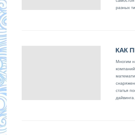
самостоя
разных ти
КАК 
Многим н
компаний
математи
снаряжен
статья по
дайвинга.