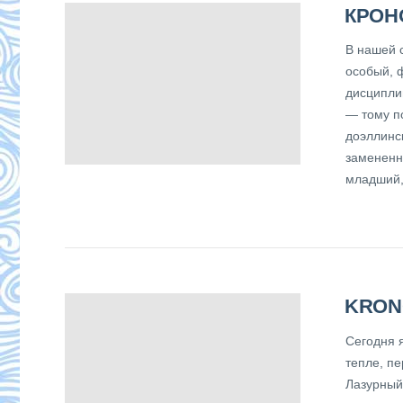
КРОН
В нашей 
особый, 
дисципли
— тому п
доэллинс
замененн
младший,
KRON
Сегодня я
тепле, п
Лазурный