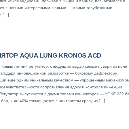
улся из командировки, побывал в Ницце и Каннах, познакомился и
ся с новыми интересными людьми — моими зарубежными
и […]
ЛЯТОР AQUA LUNG KRONOS ACD
 новый летний регулятор, отводящий выдыхаемые пузыри из поля
лагодаря инновационной разработке — боковому дефлектору,
ий еще одним уникальным качеством — упрощенным механизмо
вки чувствительности сопротивления вдоху и контроля инжекции
 Регулятор выпускается с двумя типами коннекторов — YOKE 232 б
 бар, и до 40% совмещается с найтроксом сразу из […]