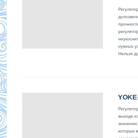
Регулято
долговечн
прочност
регулято
неукоснит
нужных уз
Нельзя до
YOKE
Регулято
выходе и
значения
которых 