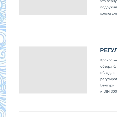
что верн
подружил
коллегам
РЕГУ
Кронос —
обзора б
обладающ
регулиро
Вентури.
и DIN 300