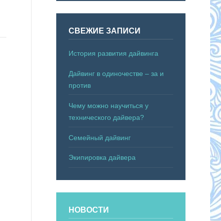
СВЕЖИЕ ЗАПИСИ
История развития дайвинга
Дайвинг в одиночестве – за и
против
Чему можно научиться у
технического дайвера?
Семейный дайвинг
Экипировка дайвера
НОВОСТИ