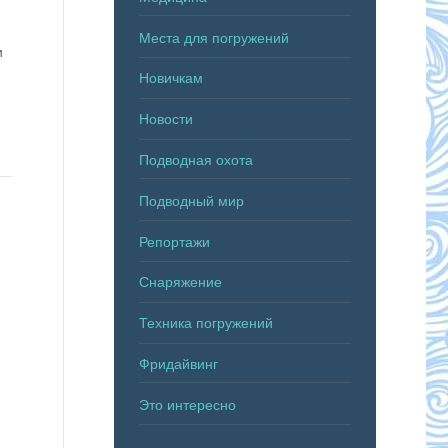
Места для погружений
и
Новичкам
Новости
Подводная охота
Подводный мир
Репортажи
Снаряжение
Техника погружений
Фридайвинг
Это интересно