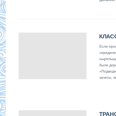
КЛАС
Если про
середине
ныряльщик
были дор
«Подводн
зачеты, 
ТРАН