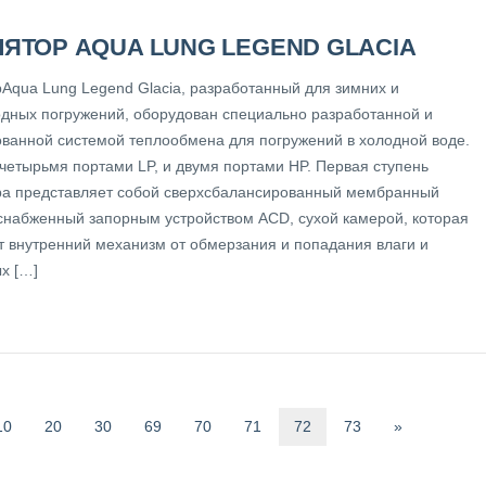
ЛЯТОР AQUA LUNG LEGEND GLACIA
рAqua Lung Legend Glacia, разработанный для зимних и
одных погружений, оборудован специально разработанной и
ованной системой теплообмена для погружений в холодной воде.
четырьмя портами LP, и двумя портами HP. Первая ступень
ра представляет собой сверхсбалансированный мембранный
 снабженный запорным устройством ACD, сухой камерой, которая
 внутренний механизм от обмерзания и попадания влаги и
х […]
10
20
30
69
70
71
72
73
»