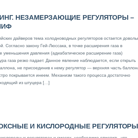
ИНГ. НЕЗАМЕРЗАЮЩИЕ РЕГУЛЯТОРЫ –
МИФ
ийских дайверов тема холодноводных регуляторов остается доволь
й. Согласно закону Гей-Люссака, в точке расширения газа в
те уменьшения давления (адиабатическое расширение газа)
ура газа резко падает. Данное явление наблюдается, если открыть
баллона, не присоединив к нему регулятор — верхняя часть баллон
стро покрывается инеем. Механизм такого процесса достаточно
ыходящий из штуцера […]
ОКСНЫЕ И КИСЛОРОДНЫЕ РЕГУЛЯТОР
 кислородных регуляторах и смесях, необходимо отметить, что