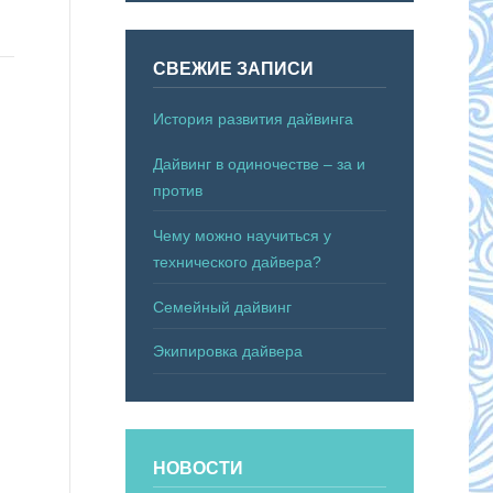
СВЕЖИЕ ЗАПИСИ
История развития дайвинга
Дайвинг в одиночестве – за и
против
Чему можно научиться у
технического дайвера?
Семейный дайвинг
Экипировка дайвера
НОВОСТИ