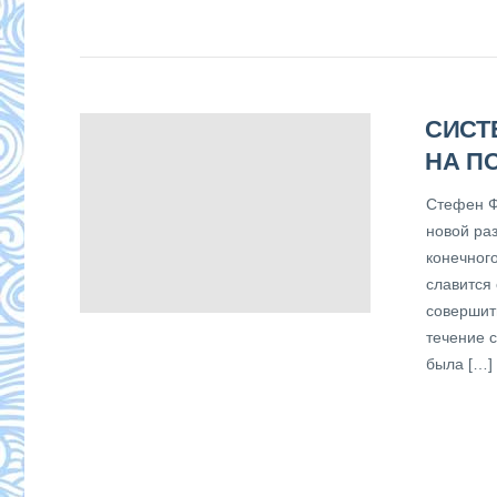
СИСТ
НА П
Стефен Ф
новой ра
конечног
славится
совершит
течение с
была […]