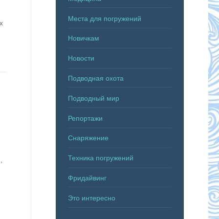
Места для погружений
х
Новичкам
Новости
Подводная охота
Подводный мир
Репортажи
Снаряжение
Техника погружений
,
Фридайвинг
Это интересно