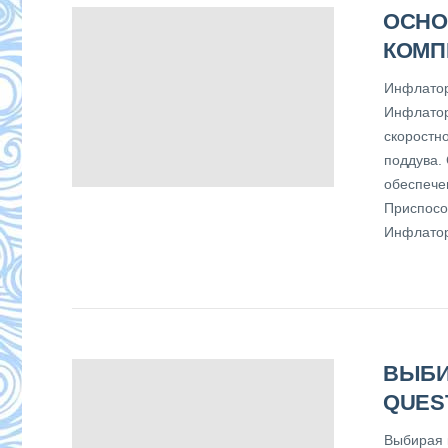
ОСНО
КОМП
Инфлатор
Инфлатор
скоростн
поддува.
обеспече
Приспосо
Инфлатор
ВЫБИ
QUES
Выбирая 