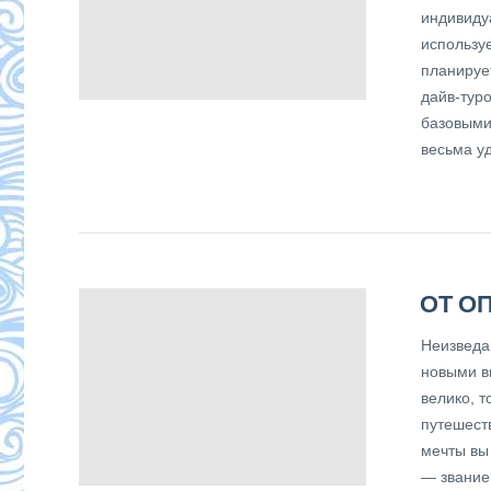
индивиду
использу
планируе
дайв-тур
базовыми
весьма у
ОТ О
Неизведа
новыми в
велико, 
путешест
мечты вы 
— звание