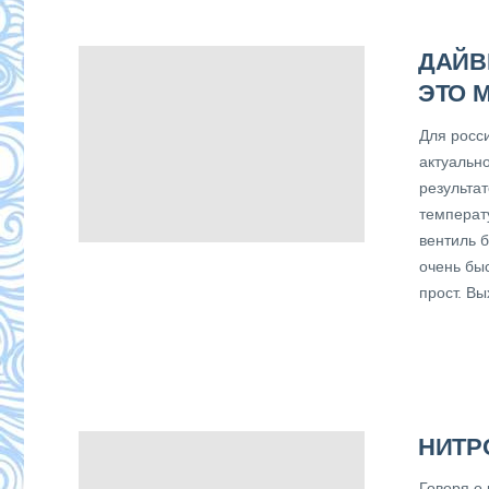
ДАЙВ
ЭТО 
Для росс
актуально
результа
температ
вентиль 
очень бы
прост. В
НИТР
Говоря о