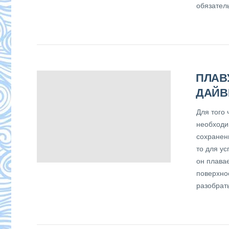
обязател
ПЛАВ
ДАЙВ
Для того 
необходи
сохранен
то для у
он плава
поверхно
разобрать