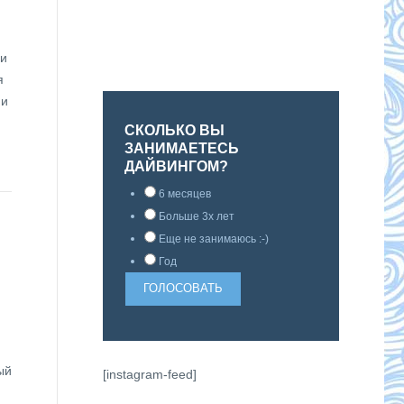
ии
я
 и
СКОЛЬКО ВЫ
ЗАНИМАЕТЕСЬ
ДАЙВИНГОМ?
6 месяцев
Больше 3х лет
Еще не занимаюсь :-)
Год
ый
[instagram-feed]