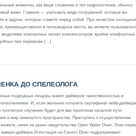
альные моменты, как ваше сложение и тип гидрокостюма, обычно
емый вами. Главное — учитывать виды погружений, которые вы
те и задачи, которые ставите перед собой. При нечастом посещен
ов, преимущественно в тепловодные места, вы можете пользоватьс
 моделями компактных легких компенсаторов, крайне комфортных
добных при перевозке […]
ПЕНКА ДО СПЕЛЕОЛОГА
нные подводные пещеры манят дайверов таинственностью и
печатлениями. И, если желание получить сертификат кейв-дайвера
то поэтапное обучение будет для вас приятным началом пути
вия в мир замкнутого пространства. Приступить к осуществлению
можете, имея на руках свидетельство Open Water Diver. Этап перв
 каверн-дайвера Аттестация на Cavern Diver подразумевает