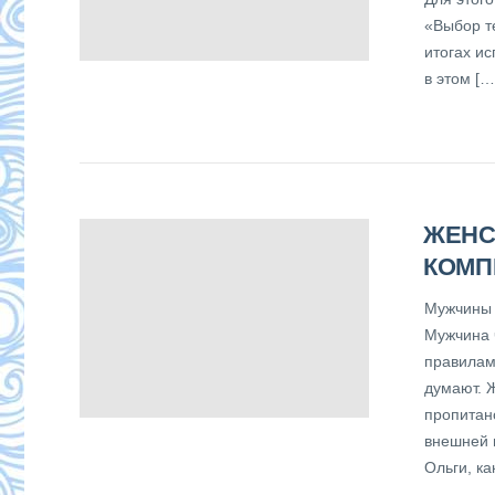
«Выбор т
итогах и
в этом […
ЖЕНС
КОМП
Мужчины 
Мужчина 
правилам
думают. 
пропитан
внешней 
Ольги, ка