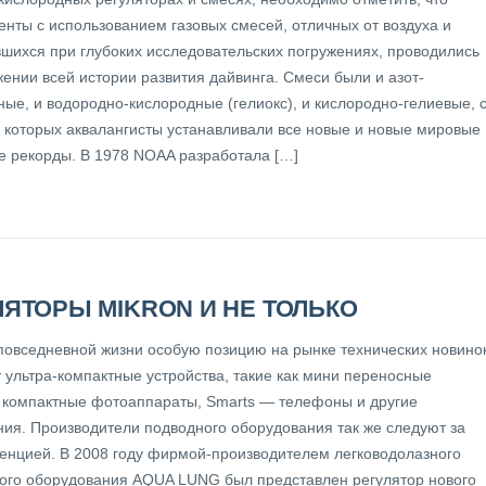
енты с использованием газовых смесей, отличных от воздуха и
шихся при глубоких исследовательских погружениях, проводились
ении всей истории развития дайвинга. Смеси были и азот-
ные, и водородно-кислородные (гелиокс), и кислородно-гелиевые, 
которых аквалангисты устанавливали все новые и новые мировые
е рекорды. В 1978 NOAA разработала […]
ЛЯТОРЫ MIKRON И НЕ ТОЛЬКО
повседневной жизни особую позицию на рынке технических новино
 ультра-компактные устройства, такие как мини переносные
 компактные фотоаппараты, Smarts — телефоны и другие
ния. Производители подводного оборудования так же следуют за
денцией. В 2008 году фирмой-производителем легководолазного
ого оборудования AQUA LUNG был представлен регулятор нового