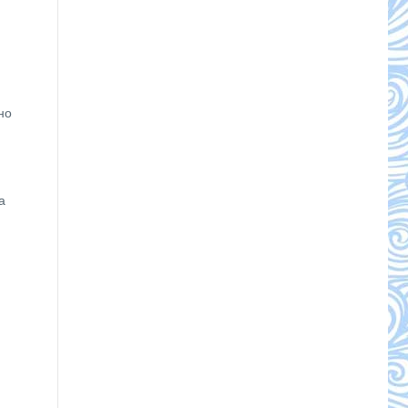
но
а
Ы