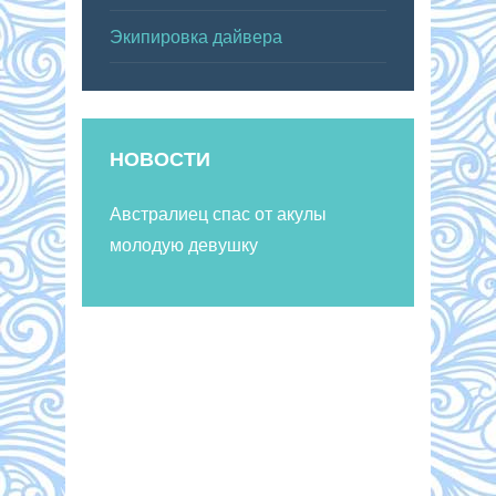
Экипировка дайвера
НОВОСТИ
Австралиец спас от акулы
молодую девушку