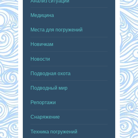
Анализ ситуаций
Медицина
Места для погружений
Новичкам
Новости
Подводная охота
Подводный мир
Репортажи
Снаряжение
Техника погружений