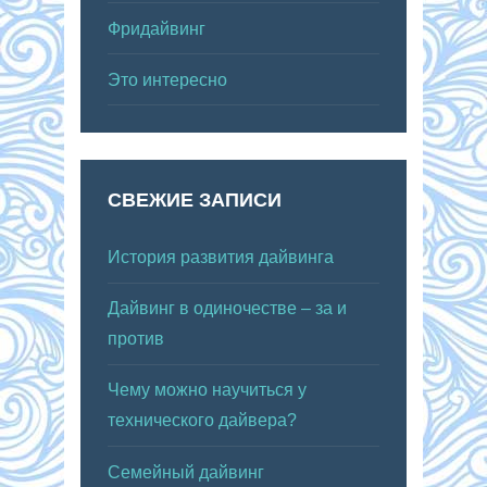
Фридайвинг
Это интересно
СВЕЖИЕ ЗАПИСИ
История развития дайвинга
Дайвинг в одиночестве – за и
против
Чему можно научиться у
технического дайвера?
Семейный дайвинг