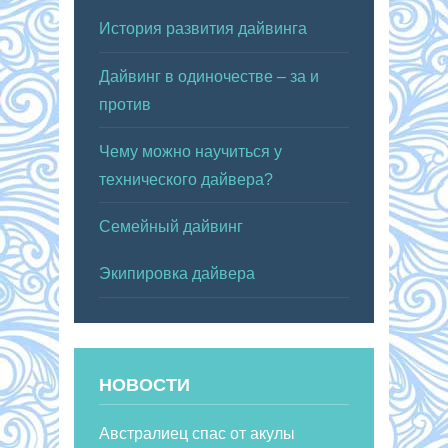
История развития дайвинга
Дайвинг в одиночестве – за и
против
Чему можно научиться у
технического дайвера?
Семейный дайвинг
Экипировка дайвера
НОВОСТИ
Австралиец спас от акулы