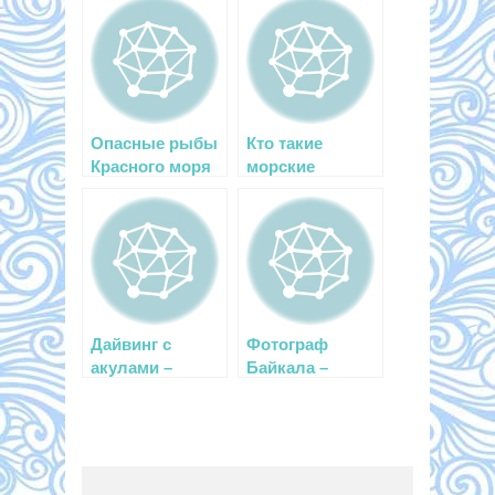
Опасные рыбы
Кто такие
Красного моря
морские
дракончики?
Дайвинг с
Фотограф
акулами –
Байкала –
хорошо или
Ольга
плохо?
Каменская