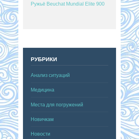
Ружьё Beuchat Mundial Elite 900
РУБРИКИ
Анализ ситуаций
Медицина
Места для погружений
Новичкам
Новости