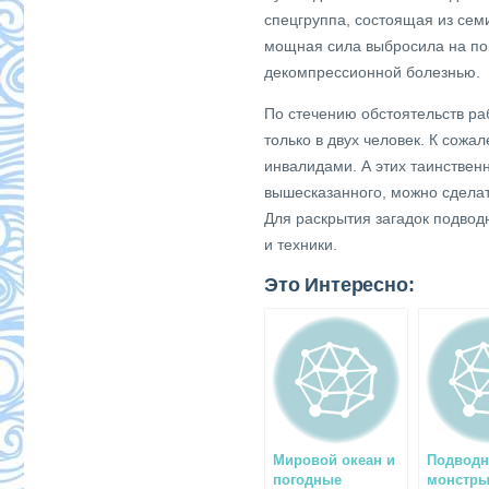
спецгруппа, состоящая из семи
мощная сила выбросила на пов
декомпрессионной болезнью.
По стечению обстоятельств ра
только в двух человек. К сожа
инвалидами. А этих таинствен
вышесказанного, можно сделать
Для раскрытия загадок подвод
и техники.
Это Интересно:
Мировой океан и
Подвод
погодные
монстр