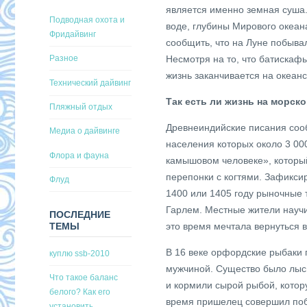
является именно земная суша.
Подводная охота и
воде, глубины Мирового океа
Фридайвинг
сообщить, что на Луне побыва
Разное
Несмотря на то, что батискаф
жизнь заканчивается на океанс
Технический дайвинг
Так есть ли жизнь на морск
Пляжный отдых
Древнеиндийские писания соо
Медиа о дайвинге
населения которых около 3 00
Флора и фауна
камышовом человеке», который
перепонки с когтями. Зафикси
Флуд
1400 или 1405 году рыночные 
Гарлем. Местные жители научил
ПОСЛЕДНИЕ
это время мечтала вернуться в
ТЕМЫ
В 16 веке орфордские рыбаки 
куплю ssb-2010
мужчиной. Существо было лыс
Что такое баланс
и кормили сырой рыбой, котор
белого? Как его
время пришелец совершил побе
установить