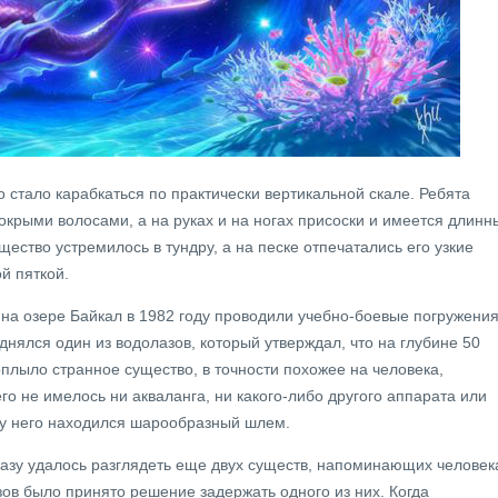
о стало карабкаться по практически вертикальной скале. Ребята
окрыми волосами, а на руках и на ногах присоски и имеется длинн
ущество устремилось в тундру, а на песке отпечатались его узкие
й пяткой.
на озере Байкал в 1982 году проводили учебно-боевые погружения
днялся один из водолазов, который утверждал, что на глубине 50
оплыло странное существо, в точности похожее на человека,
го не имелось ни акваланга, ни какого-либо другого аппарата или
 у него находился шарообразный шлем.
азу удалось разглядеть еще двух существ, напоминающих человек
ов было принято решение задержать одного из них. Когда