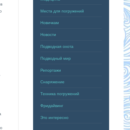
 в
Места для погружений
о
Новичкам
Новости
Подводная охота
Подводный мир
Репортажи
В
Снаряжение
Техника погружений
Фридайвинг
а
Это интересно
е
го