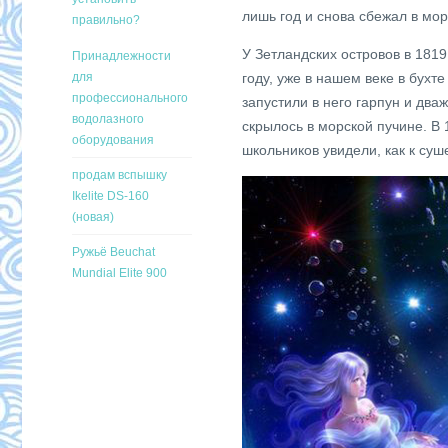
лишь год и снова сбежал в мор
правильно?
У Зетландских островов в 181
Принадлежности
для
году, уже в нашем веке в бухт
профессионального
запустили в него гарпун и два
водолазного
скрылось в морской пучине. В 
оборудования
школьников увидели, как к су
продам вспышку
Ikelite DS-160
(новая)
Ружьё Beuchat
Mundial Elite 900