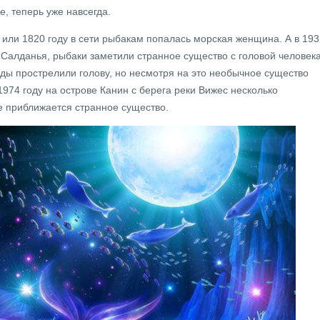
е, теперь уже навсегда.
9 или 1820 году в сети рыбакам попалась морская женщина. А в 193
е Салданья, рыбаки заметили странное существо с головой человека
жды прострелили голову, но несмотря на это необычное существо
1974 году на острове Канин с берега реки Вижес несколько
ше приближается странное существо.