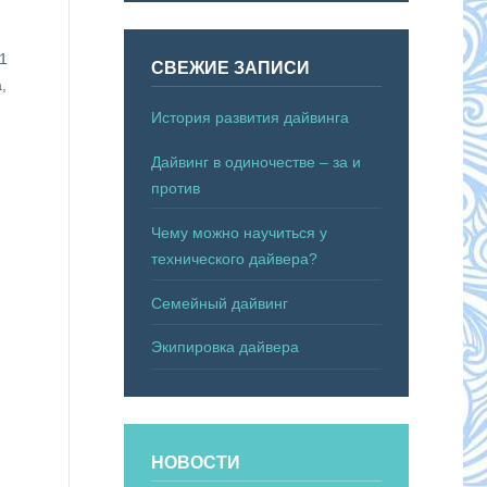
1
СВЕЖИЕ ЗАПИСИ
,
История развития дайвинга
Дайвинг в одиночестве – за и
против
Чему можно научиться у
технического дайвера?
Семейный дайвинг
Экипировка дайвера
НОВОСТИ