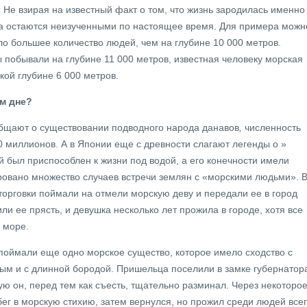
 Не взирая на известный факт о том, что жизнь зародилась именно
на остаются неизученными по настоящее время. Для примера можн
ло большее количество людей, чем на глубине 10 000 метров.
ы побывали на глубине 11 000 метров, известная человеку морская
кой глубине 6 000 метров.
ом дне?
бщают о существовании подводного народа данавов
,
численность
0 миллионов. А в Японии еще с древности слагают легенды о »
 был приспособлен к жизни под водой, а его конечности имели
ровано множество случаев встречи землян с «морскими людьми». 
торговки поймали на отмели морскую деву и передали ее в город
и ее прясть, и девушка несколько лет прожила в городе, хотя все
 море.
поймали еще одно морское существо, которое имело сходство с
ым и с длинной бородой. Пришельца поселили в замке губернатор
ую он, перед тем как съесть, тщательно разминал. Через некоторо
г в морскую стихию, затем вернулся, но прожил среди людей все