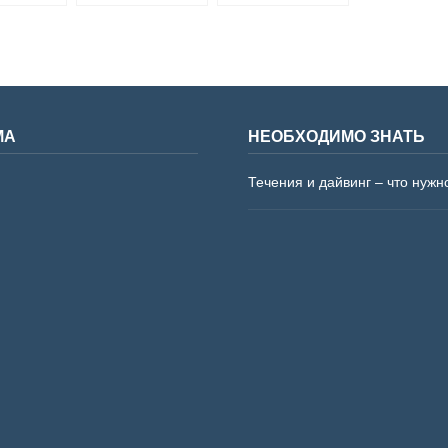
изучить механизм
Каменская
движения тела
МА
НЕОБХОДИМО ЗНАТЬ
Течения и дайвинг – что нужн