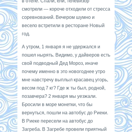
в отеле. Спали, ели, телевизор
смотрели — короче отходили от стресса
соревнований. Вечером шумно и
весело встретили в ресторане Новый
год.
А утром, 1 января я не удержался и
пошел нырять. Видимо, у дайверов есть
свой подводный Дед Мороз, иначе
почему именно в это новогоднее утро
мне навстречу выплыл красавец угорь,
весом под 7 кг? Где ж ты был, родной,
позавчера? 2 января мы уезжали.
Бросили в море монетки, что бы
вернуться, пошли на автобус до Риеки.
В Риеке пересели на автобус до
Загреба. В Загребе провели приятный