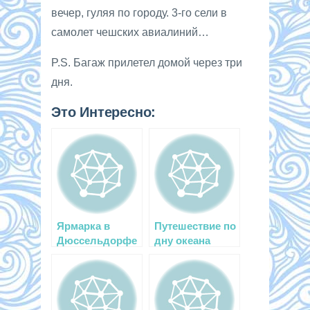
вечер, гуляя по городу. 3-го сели в
самолет чешских авиалиний…
P.S. Багаж прилетел домой через три
дня.
Это Интересно:
Ярмарка в
Путешествие по
Дюссельдорфе
дну океана
: потрясающий
мир
развлечений на
воде