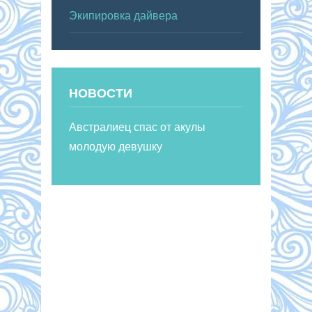
Экипировка дайвера
НОВОСТИ
Австралиец спас от акулы
молодую девушку