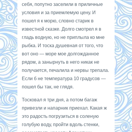
себя, попутно заселили в приличные
условия и за приемлемую цену. И
пошел я к морю, словно старик в
известной сказке. Долго смотрел я в
гладь водную, но не приплыла ко мне
рыбка. И тоска душевная от того, что
вот оно — море мое долгожданное
рядом, а занырнуть в него никак не
получается, печалила и нервы трепала.
Если б не температура 10 градусов —
пошел бы так, не глядя.
Тосковал я три дня, а потом багаж
привезли и напарник приехал. Какая ж
это радость погрузиться в соленую
голубую воду, пройти вдоль стенки,