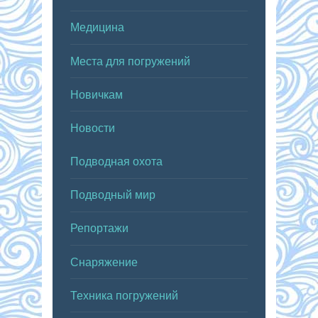
Медицина
Места для погружений
Новичкам
Новости
Подводная охота
Подводный мир
Репортажи
Снаряжение
Техника погружений