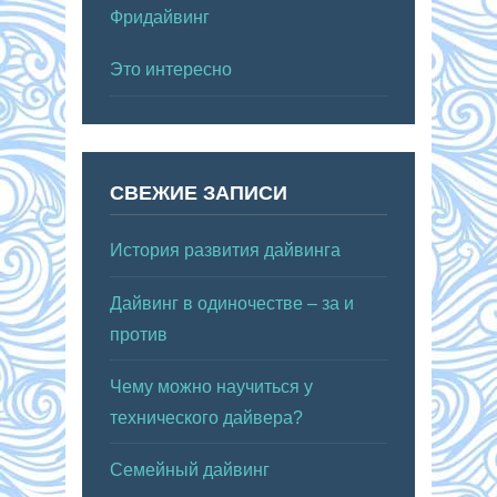
Фридайвинг
Это интересно
СВЕЖИЕ ЗАПИСИ
История развития дайвинга
Дайвинг в одиночестве – за и
против
Чему можно научиться у
технического дайвера?
Семейный дайвинг