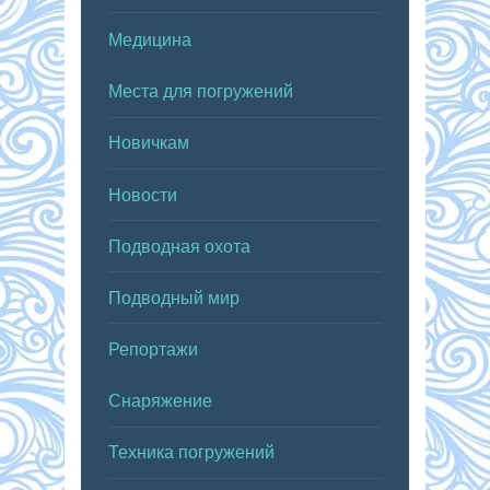
Медицина
Места для погружений
Новичкам
Новости
Подводная охота
Подводный мир
Репортажи
Снаряжение
Техника погружений