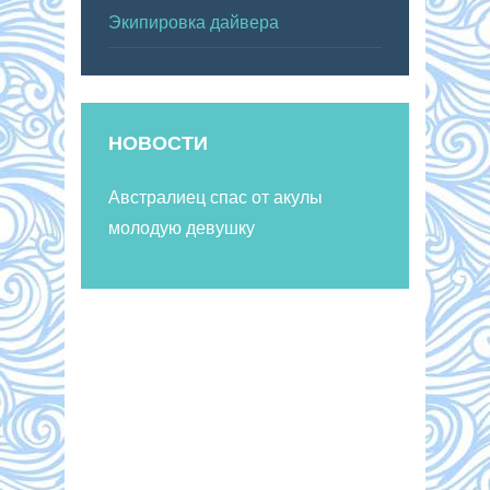
Экипировка дайвера
НОВОСТИ
Австралиец спас от акулы
молодую девушку