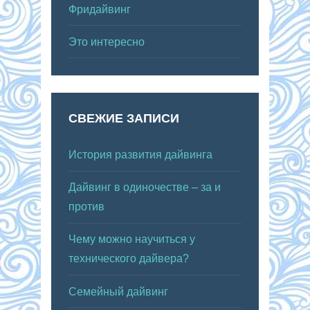
Фридайвинг
Это интересно
СВЕЖИЕ ЗАПИСИ
История развития дайвинга
Дайвинг в одиночестве – за и
против
Чему можно научиться у
технического дайвера?
Семейный дайвинг