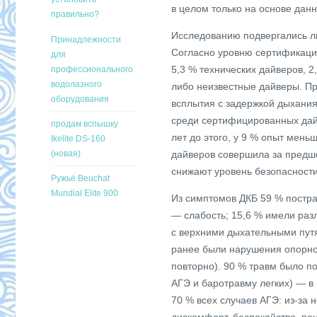
в целом только на основе дан
правильно?
Исследованию подвергались лю
Принадлежности
Согласно уровню сертификаци
для
5,3 % технических дайверов, 2
профессионального
водолазного
либо неизвестные дайверы. П
оборудования
всплытия с задержкой дыхания 
среди сертифицированных дай
продам вспышку
лет до этого, у 9 % опыт мень
Ikelite DS-160
(новая)
дайверов совершила за предш
снижают уровень безопасности
Ружьё Beuchat
Mundial Elite 900
Из симптомов ДКБ 59 % постр
— слабость; 15,6 % имели ра
с верхними дыхательными путя
ранее были нарушения опорно-
повторно). 90 % травм было п
АГЭ и баротравму легких) — в
70 % всех случаев АГЭ: из-за 