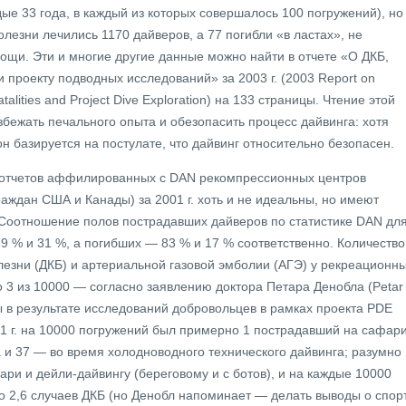
дые 33 года, в каждый из которых совершалось 100 погружений), но
олезни лечились 1170 дайверов, а 77 погибли «в ластах», не
щи. Эти и многие другие данные можно найти в отчете «О ДКБ,
 проекту подводных исследований» за 2003 г. (2003 Report on
atalities and Project Dive Exploration) на 133 страницы. Чтение этой
збежать печального опыта и обезопасить процесс дайвинга: хотя
он базируется на постулате, что дайвинг относительно безопасен.
отчетов аффилированных с DAN рекомпрессионных центров
аждан США и Канады) за 2001 г. хоть и не идеальны, но имеют
 Соотношение полов пострадавших дайверов по статистике DAN дл
9 % и 31 %, а погибших — 83 % и 17 % соответственно. Количество
езни (ДКБ) и артериальной газовой эмболии (АГЭ) у рекреационн
 3 из 10000 — согласно заявлению доктора Петара Денобла (Petar
ы в результате исследований добровольцев в рамках проекта PDE
 2001 г. на 10000 погружений был примерно 1 пострадавший на сафари
 и 37 — во время холодноводного технического дайвинга; разумно
ри и дейли-дайвингу (береговому и с ботов), и на каждые 10000
 2,6 случаев ДКБ (но Денобл напоминает — делать выводы о спор