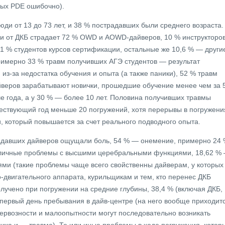
ных PDE ошибочно).
ди от 13 до 73 лет, и 38 % пострадавших были среднего возраста.
и от ДКБ страдает 72 % OWD и AOWD-дайверов, 10 % инструкторов
,1 % студентов курсов сертификации, остальные же 10,6 % — други
римерно 33 % травм получивших АГЭ студентов — результат
из-за недостатка обучения и опыта (а также паники), 52 % травм
веров зарабатывают новички, прошедшие обучение менее чем за 
ше года, а у 30 % — более 10 лет. Половина получивших травмы
ествующий год меньше 20 погружений, хотя перерывы в погружени
, который повышается за счет реального подводного опыта.
адавших дайверов ощущали боль, 54 % — онемение, примерно 24
зличные проблемы с высшими церебральными функциями, 18,62 %
ми (такие проблемы чаще всего свойственны дайверам, у которых
двигательного аппарата, курильщикам и тем, кто перенес ДКБ
олучено при погружении на средние глубины, 38,4 % (включая ДКБ,
 первый день пребывания в дайв-центре (на него вообще приходит
нервозности и малоопытности могут последовательно возникать