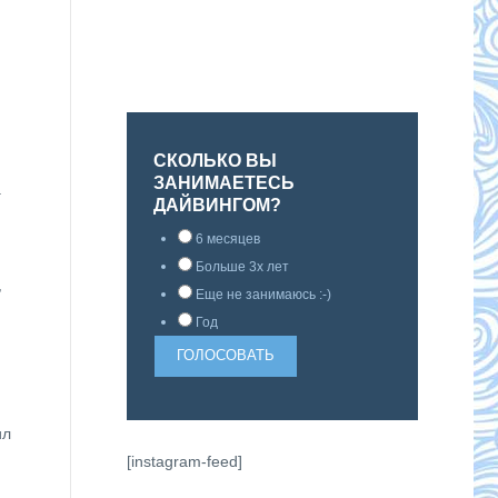
СКОЛЬКО ВЫ
ЗАНИМАЕТЕСЬ
а
ДАЙВИНГОМ?
6 месяцев
Больше 3х лет
,
Еще не занимаюсь :-)
Год
ил
[instagram-feed]