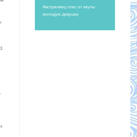
ые
Австралиец спас от акулы
молодую девушку
к
53
,
ах