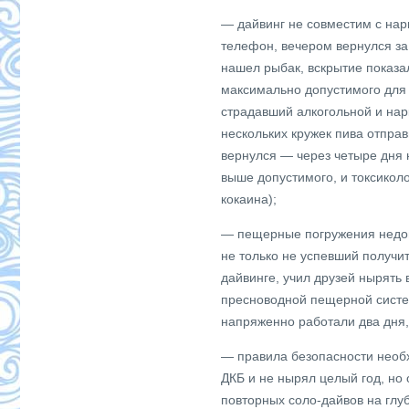
— дайвинг не совместим с нар
телефон, вечером вернулся за
нашел рыбак, вскрытие показал
максимально допустимого для
страдавший алкогольной и нар
нескольких кружек пива отправ
вернулся — через четыре дня н
выше допустимого, и токсикол
кокаина);
— пещерные погружения недоп
не только не успевший получ
дайвинге, учил друзей нырять 
пресноводной пещерной систе
напряженно работали два дня
— правила безопасности необ
ДКБ и не нырял целый год, но
повторных соло-дайвов на глу