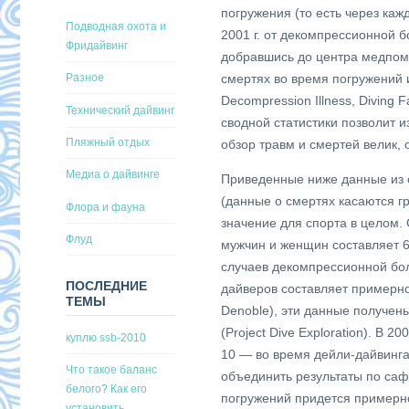
погружения (то есть через каж
Подводная охота и
2001 г. от декомпрессионной б
Фридайвинг
добравшись до центра медпомо
Разное
смертях во время погружений и
Decompression Illness, Diving F
Технический дайвинг
сводной статистики позволит и
Пляжный отдых
обзор травм и смертей велик, 
Медиа о дайвинге
Приведенные ниже данные из 
(данные о смертях касаются гр
Флора и фауна
значение для спорта в целом.
Флуд
мужчин и женщин составляет 6
случаев декомпрессионной бол
ПОСЛЕДНИЕ
дайверов составляет примерно
ТЕМЫ
Denoble), эти данные получен
(Project Dive Exploration). В
куплю ssb-2010
10 — во время дейли-дайвинга
Что такое баланс
объединить результаты по сафа
белого? Как его
погружений придется примерно
установить