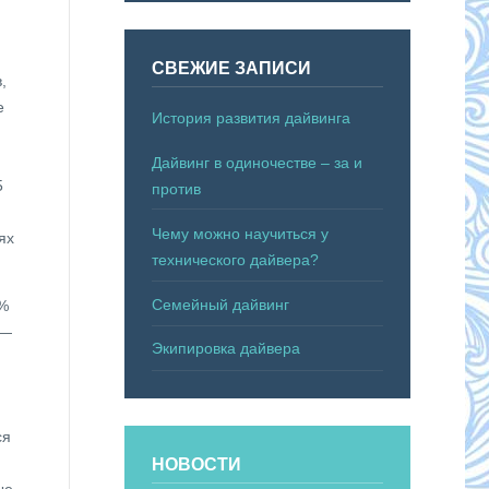
СВЕЖИЕ ЗАПИСИ
,
е
История развития дайвинга
Дайвинг в одиночестве – за и
5
против
Чему можно научиться у
ях
технического дайвера?
Семейный дайвинг
 %
 —
Экипировка дайвера
ся
НОВОСТИ