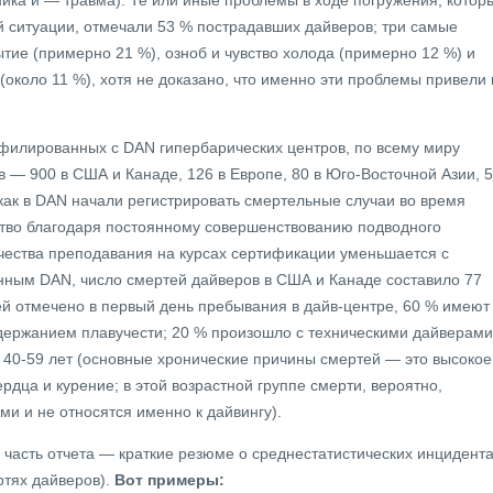
ника и — травма). Те или иные проблемы в ходе погружения, котор
й ситуации, отмечали 53 % пострадавших дайверов; три самые
тие (примерно 21 %), озноб и чувство холода (примерно 12 %) и
около 11 %), хотя не доказано, что именно эти проблемы привели 
ффилированных с DAN гипербарических центров, по всему миру
 — 900 в США и Канаде, 126 в Европе, 80 в Юго-Восточной Азии, 
 как в DAN начали регистрировать смертельные случаи во время
ство благодаря постоянному совершенствованию подводного
чества преподавания на курсах сертификации уменьшается с
данным DAN, число смертей дайверов в США и Канаде составило 77
ей отмечено в первый день пребывания в дайв-центре, 60 % имеют
держанием плавучести; 20 % произошло с техническими дайверами
е 40-59 лет (основные хронические причины смертей — это высокое
рдца и курение; в этой возрастной группе смерти, вероятно,
и и не относятся именно к дайвингу).
 часть отчета — краткие резюме о среднестатистических инцидент
ртях дайверов).
Вот примеры: