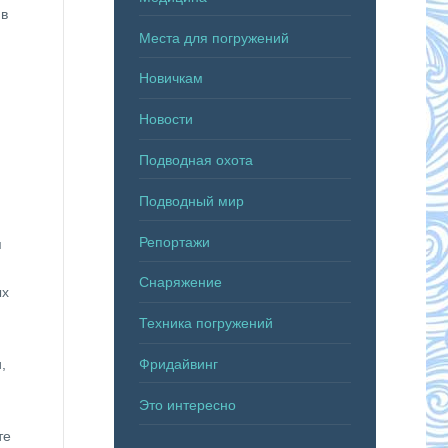
 в
Места для погружений
Новичкам
Новости
Подводная охота
Подводный мир
Репортажи
я
Снаряжение
ых
Техника погружений
Фридайвинг
,
Это интересно
те