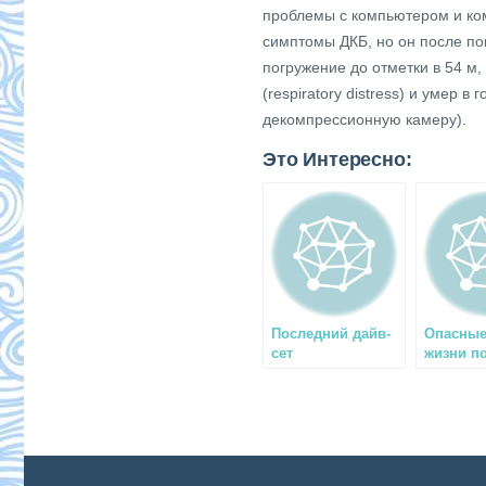
проблемы с компьютером и ком
симптомы ДКБ, но он после по
погружение до отметки в 54 м
(respiratory distress) и умер 
декомпрессионную камеру).
Это Интересно:
Последний дайв-
Опасные
сет
жизни п
раскопк
дайверо