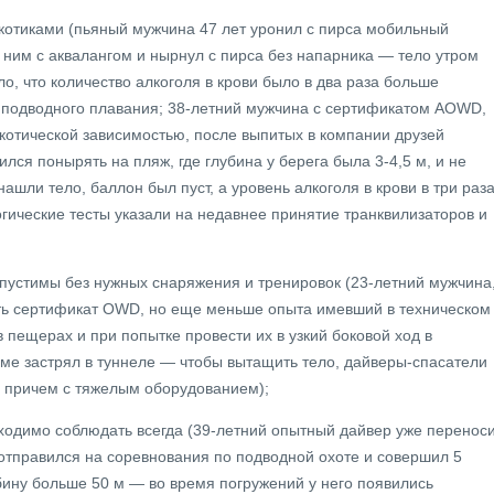
котиками (пьяный мужчина 47 лет уронил с пирса мобильный
 ним с аквалангом и нырнул с пирса без напарника — тело утром
о, что количество алкоголя в крови было в два раза больше
 подводного плавания; 38-летний мужчина с сертификатом AOWD,
котической зависимостью, после выпитых в компании друзей
ился понырять на пляж, где глубина у берега была 3-4,5 м, и не
ашли тело, баллон был пуст, а уровень алкоголя в крови в три раз
огические тесты указали на недавнее принятие транквилизаторов и
устимы без нужных снаряжения и тренировок (23-летний мужчина
ить сертификат OWD, но еще меньше опыта имевший в техническом
в пещерах и при попытке провести их в узкий боковой ход в
ме застрял в туннеле — чтобы вытащить тело, дайверы-спасатели
, причем с тяжелым оборудованием);
ходимо соблюдать всегда (39-летний опытный дайвер уже перенос
 отправился на соревнования по подводной охоте и совершил 5
бину больше 50 м — во время погружений у него появились