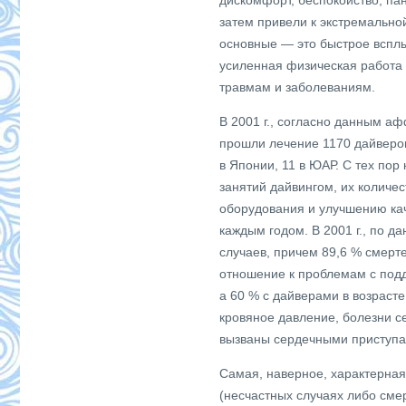
дискомфорт, беспокойство, па
затем привели к экстремально
основные — это быстрое всплы
усиленная физическая работа (
травмам и заболеваниям.
В 2001 г., согласно данным а
прошли лечение 1170 дайверов
в Японии, 11 в ЮАР. С тех пор
занятий дайвингом, их количе
оборудования и улучшению ка
каждым годом. В 2001 г., по 
случаев, причем 89,6 % смерт
отношение к проблемам с под
а 60 % с дайверами в возраст
кровяное давление, болезни се
вызваны сердечными приступам
Самая, наверное, характерная
(несчастных случаях либо сме