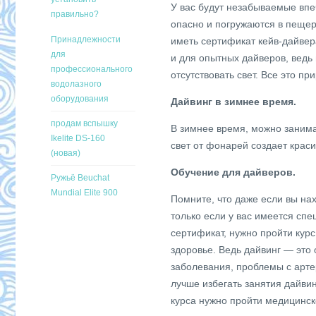
У вас будут незабываемые впе
правильно?
опасно и погружаются в пещер
Принадлежности
иметь сертификат кейв-дайвер
для
и для опытных дайверов, ведь 
профессионального
отсутствовать свет. Все это 
водолазного
оборудования
Дайвинг в зимнее время.
продам вспышку
В зимнее время, можно заним
Ikelite DS-160
свет от фонарей создает краси
(новая)
Обучение для дайверов.
Ружьё Beuchat
Mundial Elite 900
Помните, что даже если вы нах
только если у вас имеется сп
сертификат, нужно пройти курс
здоровье. Ведь дайвинг — это
заболевания, проблемы с арт
лучше избегать занятия дайви
курса нужно пройти медицинск