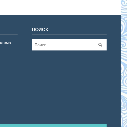
ПОИСК
истема