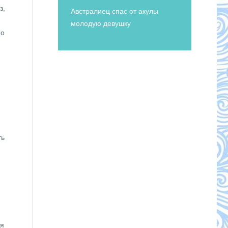
з,
Австралиец спас от акулы
молодую девушку
но
ть
ся