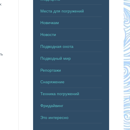
х
Места для погружений
Новичкам
Новости
Подводная охота
ть
Подводный мир
Репортажи
Снаряжение
Техника погружений
Фридайвинг
Это интересно