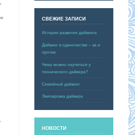
ь
ке
СВЕЖИЕ ЗАПИСИ
История развития дайвинга
Дайвинг в одиночестве – за и
против
Чему можно научиться у
технического дайвера?
Семейный дайвинг
Экипировка дайвера
о
НОВОСТИ