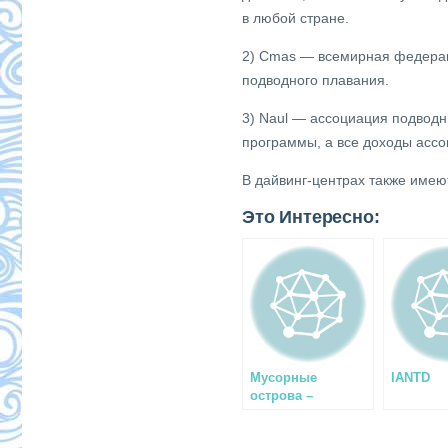
в любой стране.
2) Cmas — всемирная федерац
подводного плавания.
3) Naul — ассоциация подводн
программы, а все доходы асс
В дайвинг-центрах также имею
Это Интересно:
Мусорные
IANTD
острова –
экологическая
проблема