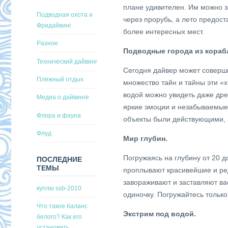
плане удивителен. Им можно з
Подводная охота и
через прорубь, а лето предос
Фридайвинг
более интересных мест.
Разное
Подводные города из кораб
Технический дайвинг
Сегодня дайвер может соверш
Пляжный отдых
множество тайн и тайны эти «х
водой можно увидеть даже дре
Медиа о дайвинге
яркие эмоции и незабываемые в
Флора и фауна
объекты были действующими, а
Флуд
Мир глубин.
Погружаясь на глубину от 20 д
ПОСЛЕДНИЕ
ТЕМЫ
проплывают красивейшие и ред
завораживают и заставляют вас
куплю ssb-2010
одиночку. Погружайтесь тольк
Что такое баланс
Экстрим под водой.
белого? Как его
установить