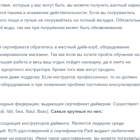
вия, которые у вас могут быть: вы можете получить азотный нарко
ется паника и искажение действительности. Если вы погружаетесь
ного пищи и лучше не погружайтесь на полный желудок. Обязатель
ой воды, так как при погружении может быть обезвоживание
я сертификата обратитесь в местный дайв-клуб, оборудование
изированном магазине. Так как если вы хотите пройти обучение на
льшая работа и весь ваш отдых пойдет насмарку, да и никто не
курортного инструктора. Кроме того вам могут продать
или даже подделку. Если инструктор профессионал, то он должен
 оборудование и при появлении проблем постоянно консультирова
родные федерации, выдающие сертификат дайверам. Существуют
, Idd, Sea, Naul, Bsac).
Самые крупные из них:
ссоциация инструкторов дайвинга. Является лидером среди
ий. 81% удостоверений и сертификатов Padi выдают любителям
даже на курортах. Имея такое удостоверение, вы можете погружать