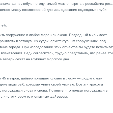
аниматься в любую погоду: зимой можно нырять в российских река
тавляет массу возможностей для исследования подводных глубин,
лей.
ить погружение в любое море или океан. Подводный мир имеет
ранятся» в затонувших судах, архитектурных сооружениях, под
вние города. При исследовании этих объектов вы будете испытыва
печатления. Ведь согласитесь, трудно представить, что ранее эти
 теперь лежат на глубинах морского дна.
о 45 метров, дайвер попадает словно в сказку — рядом с ним
кие виды рыб, которые живут своей жизнью. Все эти красоты
 погружаться снова и снова. Помните, что нельзя погружаться в
о с инструктором или опытным дайвером.