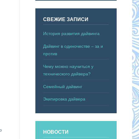
СВЕЖИЕ ЗАПИСИ
История развития дайвинга
Дайвинг в одиночестве – за и
против
Чему можно научиться у
технического дайвера?
Семейный дайвинг
Экипировка дайвера
ю
НОВОСТИ