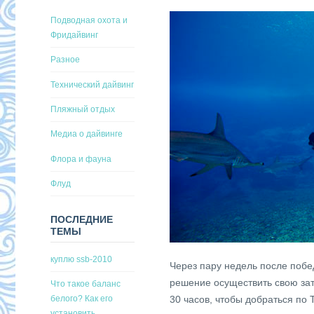
Подводная охота и
Фридайвинг
Разное
Технический дайвинг
Пляжный отдых
Медиа о дайвинге
Флора и фауна
Флуд
ПОСЛЕДНИЕ
ТЕМЫ
куплю ssb-2010
Через пару недель после побед
решение осуществить свою за
Что такое баланс
30 часов, чтобы добраться по
белого? Как его
установить