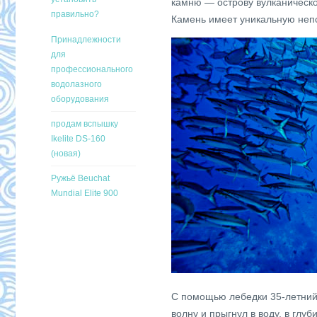
камню — острову вулканической
правильно?
Камень имеет уникальную неп
Принадлежности
для
профессионального
водолазного
оборудования
продам вспышку
Ikelite DS-160
(новая)
Ружьё Beuchat
Mundial Elite 900
С помощью лебедки 35-летний
волну и прыгнул в воду, в гл