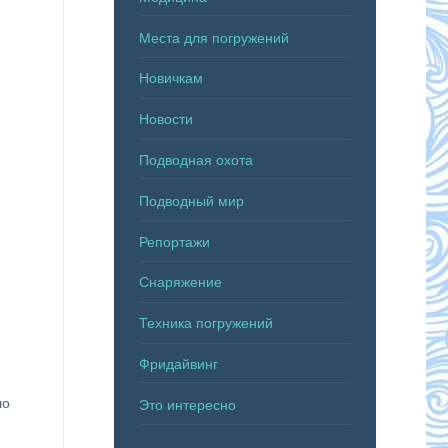
Места для погружений
Новичкам
Новости
Подводная охота
Подводный мир
Репортажи
Снаряжение
Техника погружений
Фридайвинг
ло
Это интересно