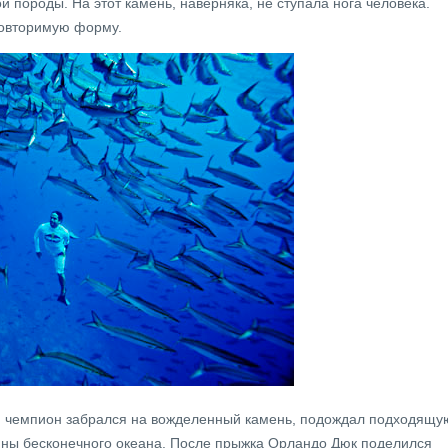
 породы. На этот камень, наверняка, не ступала нога человека.
овторимую форму.
 чемпион забрался на вожделенный камень, подождал подходящу
убины бесконечного океана. После прыжка Орландо Дюк поделился