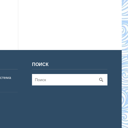
ПОИСК
истема