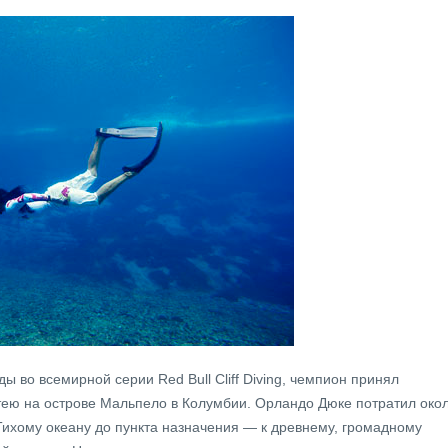
ы во всемирной серии Red Bull Cliff Diving, чемпион принял
тею на острове Мальпело в Колумбии. Орландо Дюке потратил око
 Тихому океану до пункта назначения — к древнему, громадному