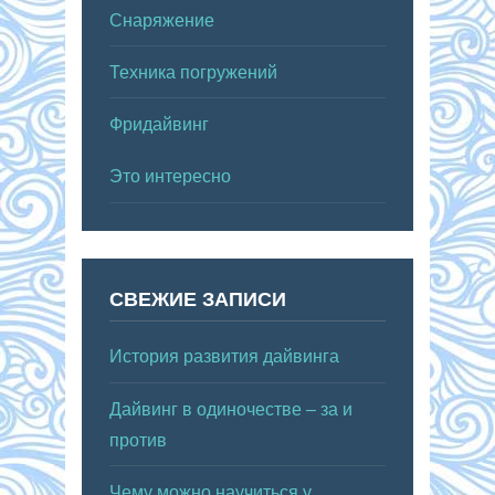
Снаряжение
Техника погружений
Фридайвинг
Это интересно
СВЕЖИЕ ЗАПИСИ
История развития дайвинга
Дайвинг в одиночестве – за и
против
Чему можно научиться у