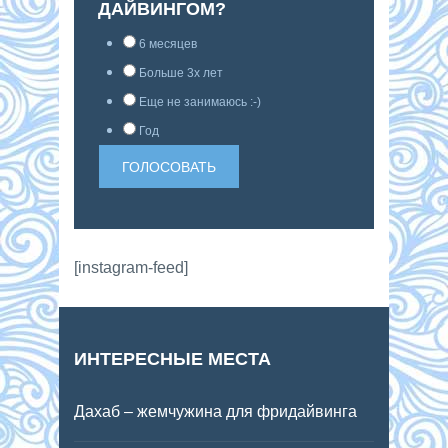
ДАЙВИНГОМ?
6 месяцев
Больше 3х лет
Еще не занимаюсь :-)
Год
[instagram-feed]
ИНТЕРЕСНЫЕ МЕСТА
Дахаб – жемчужина для фридайвинга