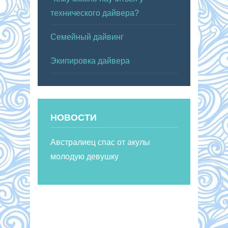
технического дайвера?
Семейный дайвинг
Экипировка дайвера
НОВОСТИ
Австралиец спас от акулы
молодую девушку