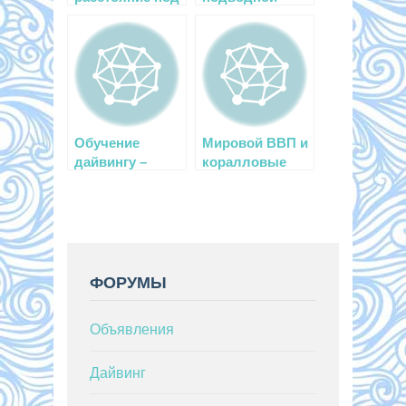
водой
охоте на
русском языке
Обучение
Мировой ВВП и
дайвингу –
коралловые
какую систему
рифы
выбрать?
ФОРУМЫ
Объявления
Дайвинг