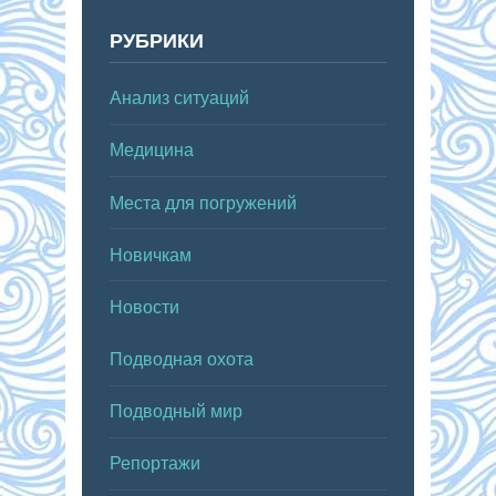
РУБРИКИ
Анализ ситуаций
Медицина
Места для погружений
Новичкам
Новости
Подводная охота
Подводный мир
Репортажи