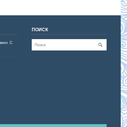
ПОИСК
винг. С