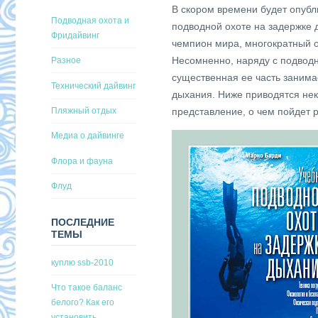
В скором времени будет опубл
Подводная охота и
подводной охоте на задержке
Фридайвинг
чемпион мира, многократный о
Несомненно, наряду с подводн
Разное
существенная ее часть занима
Технический дайвинг
дыхания. Ниже приводятся нек
Пляжный отдых
представление, о чем пойдет р
Медиа о дайвинге
Флора и фауна
Флуд
ПОСЛЕДНИЕ
ТЕМЫ
куплю ssb-2010
Что такое баланс
белого? Как его
установить