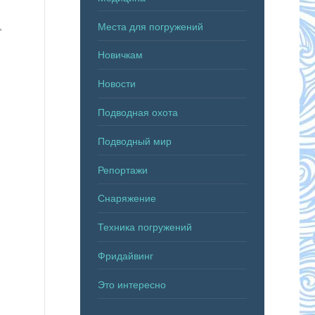
,
Места для погружений
Новичкам
Новости
Подводная охота
Подводный мир
Репортажи
Снаряжение
Техника погружений
Фридайвинг
Это интересно