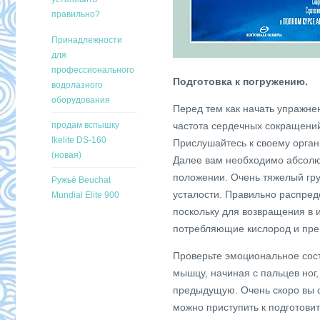
правильно?
Принадлежности
для
профессионального
Подготовка к погружению.
водолазного
оборудования
Перед тем как начать упражн
продам вспышку
частота сердечных сокращений 
Ikelite DS-160
Прислушайтесь к своему орган
(новая)
Далее вам необходимо абсолют
положении. Очень тяжелый гру
Ружьё Beuchat
усталости. Правильно распреде
Mundial Elite 900
поскольку для возвращения в
потребляющие кислород и пре
Проверьте эмоциональное сост
мышцу, начиная с пальцев ног
предыдущую. Очень скоро вы с
можно приступить к подготов