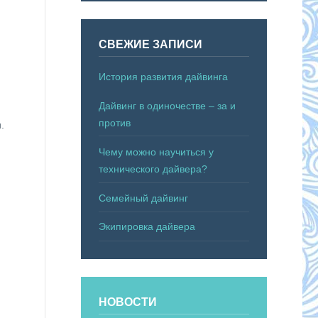
СВЕЖИЕ ЗАПИСИ
История развития дайвинга
Дайвинг в одиночестве – за и
против
.
Чему можно научиться у
технического дайвера?
Семейный дайвинг
Экипировка дайвера
НОВОСТИ