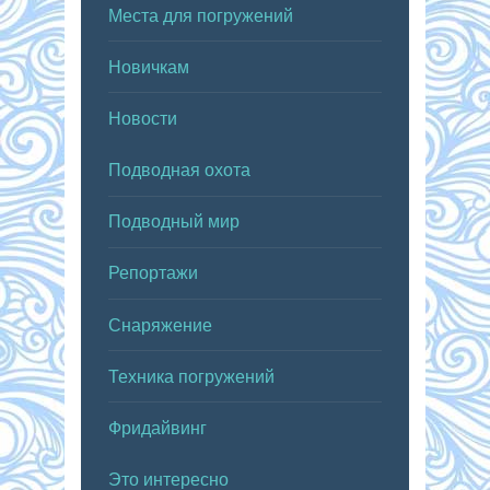
Места для погружений
Новичкам
Новости
Подводная охота
Подводный мир
Репортажи
Снаряжение
Техника погружений
Фридайвинг
Это интересно