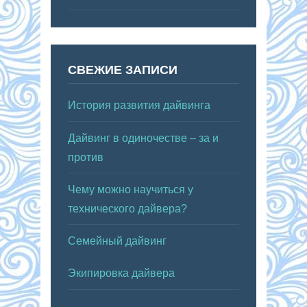
СВЕЖИЕ ЗАПИСИ
История развития дайвинга
Дайвинг в одиночестве – за и
против
Чему можно научиться у
технического дайвера?
Семейный дайвинг
Экипировка дайвера