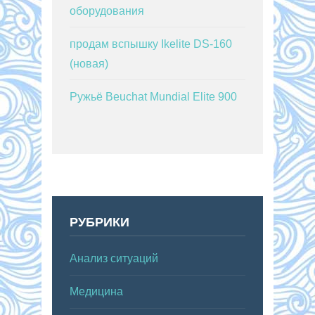
оборудования
продам вспышку Ikelite DS-160
(новая)
Ружьё Beuchat Mundial Elite 900
РУБРИКИ
Анализ ситуаций
Медицина