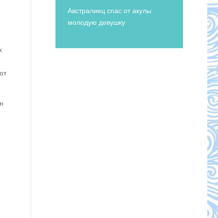
Австралиец спас от акулы
молодую девушку
х
ют
н