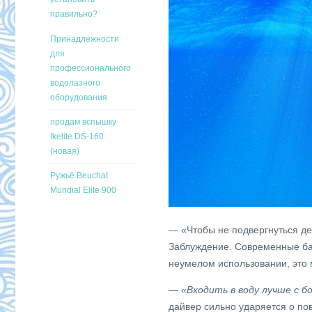
правильно?
Принадлежности
для
профессионального
водолазного
оборудования
продам вспышку
Ikelite DS-160
(новая)
Ружьё Beuchat
Mundial Elite 900
— «Чтобы не подвергнуться де
Заблуждение. Современные бал
неумелом использовании, это 
— «
Входить в воду лучше с б
дайвер сильно ударяется о по