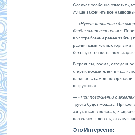
Следует особенно отметить, чт
лучше закончить все надводные
— «
Нужно опасаться декомпр
бездекомпрессионным
«. Пере
в употреблении ранее таблиц
различными компьютерными пр
большую точность, чем старые
В среднем, время, отведенное
старых показателей в час, ис
начиная с самой поверхности
погружения.
— «
При погружении с аквала
трубка будет мешать. Прикреп
запутаться в волосах, и спро
позволяют плавать, откинувшис
Это Интересно: