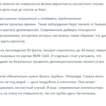
о именно на поверхности велика вероятность несчастного случая,
 дела еще до спуска за борт.
ессионных погружений и отдавать предпочтение
житок прошлых времен. Такие заблуждения берут начало от бывши
 по расчету декомпрессии. Современные дайверы пользуются
ограммами, алгоритмы которых настроены таким образом, что да
 карты расчетов.
 на прохождение 60 футов, сегодня сократилось до 44 минут, взаме
пользуемых по картам ВМФ США. И отдельно стоит учитывать, что
, даже на безопасных профилях декомпрессионными являются все
нгом обязательно нужно брать трубку
«. Неправда. Скорее всего,
ить ее под водой — дело неудобное и хлопотное. Она может
воцировать несчастный случай. И еще, современные компенсаторы
ь на спину на поверхности, так что трубки здесь бесполезны.