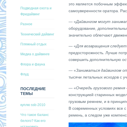
это является побочным эффек
Подводная охота и
самоуверенности оратора. Ра
Фридайвинг
— «
Дайвингом могут занима
Разное
оборудование, дополнительны
Технический дайвинг
значительно облегчают движе
Пляжный отдых
— «
Для возвращения следует
предосторожность. Лучше потр
Медиа о дайвинге
совершить дополнительную ост
Флора и фауна
— «
Заниматься дайвингом оп
Флуд
тысячи летальных исходов с у
— «
Очередь грузового ремня 
ПОСЛЕДНИЕ
ТЕМЫ
конструкцией старинных модел
грузовым ремнем, и в принцип
куплю ssb-2010
В современных условиях все с
ремень, а следом уже компенс
Что такое баланс
белого? Как его
установить