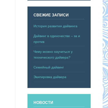
СВЕЖИЕ ЗАПИСИ
История развития дайвинга
Дайвинг в одиночестве – за и
против
Чему можно научиться у
технического дайвера?
Семейный дайвинг
Экипировка дайвера
НОВОСТИ