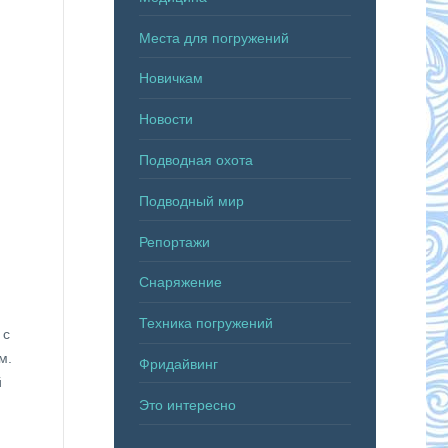
Места для погружений
Новичкам
Новости
Подводная охота
Подводный мир
Репортажи
Снаряжение
Техника погружений
 с
м.
Фридайвинг
й
Это интересно