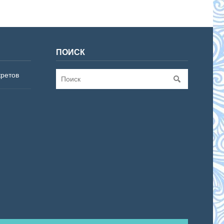
ПОИСК
кретов