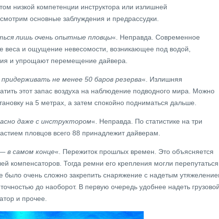
том низкой компетенции инструктора или излишней
ссмотрим основные заблуждения и предрассудки.
ться лишь очень опытные пловцы
«. Неправда. Современное
е веса и ощущение невесомости, возникающее под водой,
ния и упрощают перемещение дайвера.
 придерживать не менее 50 баров резерва
«. Излишняя
атить этот запас воздуха на наблюдение подводного мира. Можно
ановку на 5 метрах, а затем спокойно подниматься дальше.
асно даже с инструктором
«. Неправда. По статистике на три
частием пловцов всего 88 принадлежит дайверам.
— в самом конце
«. Пережиток прошлых времен. Это объясняется
ей компенсаторов. Тогда ремни его крепления могли перепутаться
е было очень сложно закрепить снаряжение с надетым утяжеление
 точностью до наоборот. В первую очередь удобнее надеть грузово
атор и прочее.