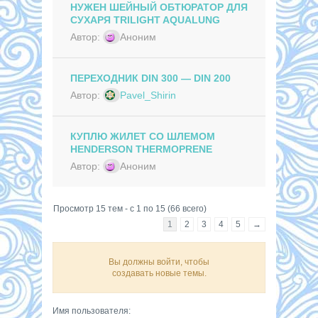
НУЖЕН ШЕЙНЫЙ ОБТЮРАТОР ДЛЯ
СУХАРЯ TRILIGHT AQUALUNG
Автор:
Аноним
ПЕРЕХОДНИК DIN 300 — DIN 200
Автор:
Pavel_Shirin
КУПЛЮ ЖИЛЕТ СО ШЛЕМОМ
HENDERSON THERMOPRENE
Автор:
Аноним
Просмотр 15 тем - с 1 по 15 (66 всего)
1
2
3
4
5
→
Вы должны войти, чтобы
создавать новые темы.
Имя пользователя: