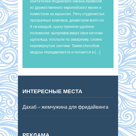
обитателей Индийского океана привезли
из дружественного европейского музея и
поместили на карантин. Пять студенистых
прозрачных комочков, диаметром всего по
8 см каждый, сразу приняли удобное
положение: выпрямив вверх свои ниточки-
щупальца, поплыли по аквариуму, словно
перевернутые зонтики. Таким способом
медузы передвигаются и питаются в […]
ИНТЕРЕСНЫЕ МЕСТА
Дахаб – жемчужина для фридайвинга
РЕКЛАМА