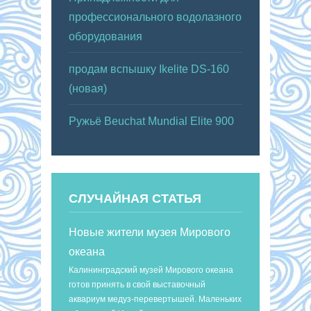
профессионального водолазного
оборудования
продам вспышку Ikelite DS-160
(новая)
Ружьё Beuchat Mundial Elite 900
СЛУЧАЙНАЯ СТАТЬЯ
Новые жители музея Мирового
океана
Калининградский музей Мирового океана
готов принять в свой выставочный
аквариум медуз-перевертышей. Маленьких