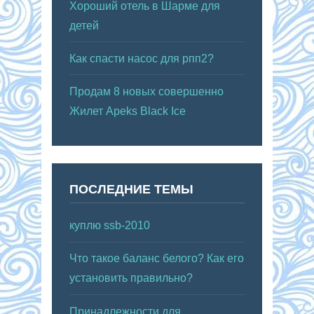
Хороший отель в Шарме для
детей
Как спасти насос для рпп2?
Продам 8 новых совершенно
Жилет Apeks Black Ice
ПОСЛЕДНИЕ ТЕМЫ
куплю ssb-2010
Что такое баланс белого? Как его
установить правильно?
Принадлежности для