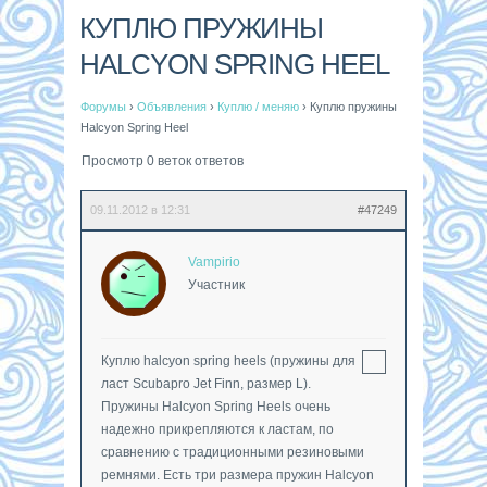
КУПЛЮ ПРУЖИНЫ
HALCYON SPRING HEEL
Форумы
›
Объявления
›
Куплю / меняю
›
Куплю пружины
Halcyon Spring Heel
Просмотр 0 веток ответов
09.11.2012 в 12:31
#47249
Vampirio
Участник
Куплю halcyon spring heels (пружины для
ласт Scubapro Jet Finn, размер L).
Пружины Halcyon Spring Heels очень
надежно прикрепляются к ластам, по
сравнению с традиционными резиновыми
ремнями. Есть три размера пружин Halcyon