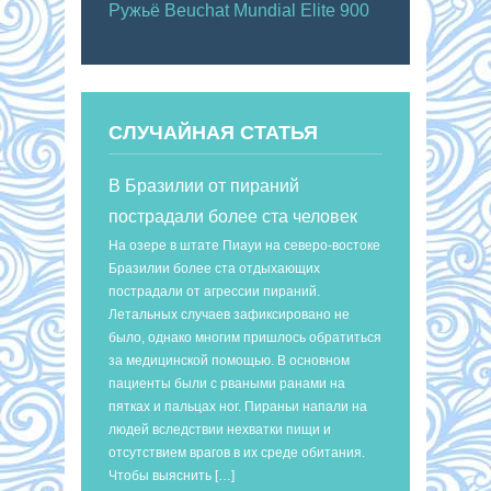
Ружьё Beuchat Mundial Elite 900
СЛУЧАЙНАЯ СТАТЬЯ
В Бразилии от пираний
пострадали более ста человек
На озере в штате Пиауи на северо-востоке
Бразилии более ста отдыхающих
пострадали от агрессии пираний.
Летальных случаев зафиксировано не
было, однако многим пришлось обратиться
за медицинской помощью. В основном
пациенты были с рваными ранами на
пятках и пальцах ног. Пираньи напали на
людей вследствии нехватки пищи и
отсутствием врагов в их среде обитания.
Чтобы выяснить […]