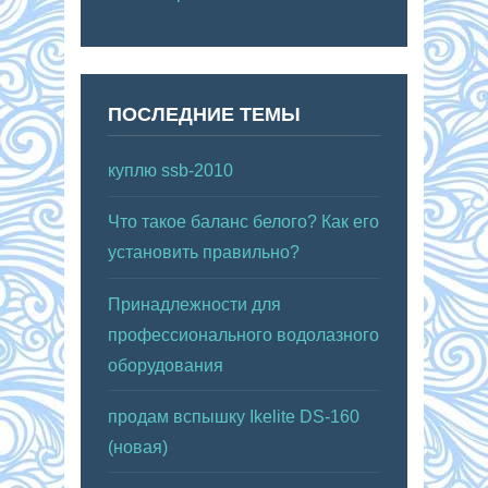
ПОСЛЕДНИЕ ТЕМЫ
куплю ssb-2010
Что такое баланс белого? Как его
установить правильно?
Принадлежности для
профессионального водолазного
оборудования
продам вспышку Ikelite DS-160
(новая)