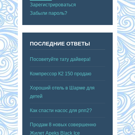
Зарегистрироваться
Забыли пароль?
ПОСЛЕДНИЕ ОТВЕТЫ
Посоветуйте тату дайвера!
Компрессор К2 150 продаю
Хороший отель в Шарме для
детей
Как спасти насос для рпп2?
Продам 8 новых совершенно
Жилет Apeks Black Ice