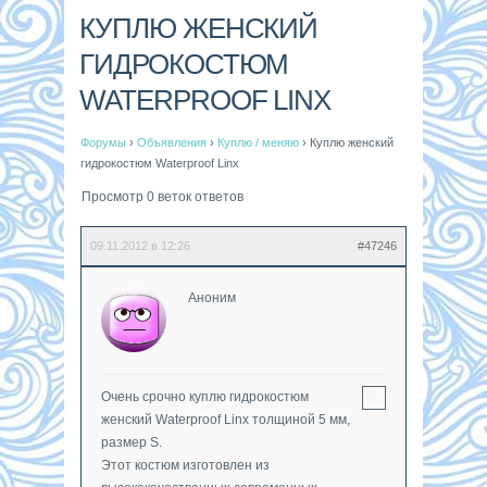
КУПЛЮ ЖЕНСКИЙ
ГИДРОКОСТЮМ
WATERPROOF LINX
Форумы
›
Объявления
›
Куплю / меняю
›
Куплю женский
гидрокостюм Waterproof Linx
Просмотр 0 веток ответов
09.11.2012 в 12:26
#47246
Аноним
Очень срочно куплю гидрокостюм
женский Waterproof Linx толщиной 5 мм,
размер S.
Этот костюм изготовлен из