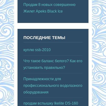
Продам 8 новых совершенно
Жилет Apeks Black Ice
ПОСЛЕДНИЕ ТЕМЫ
куплю ssb-2010
Что такое баланс белого? Как его
установить правильно?
Принадлежности для
профессионального водолазного
оборудования
продам вспышку Ikelite DS-160