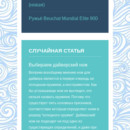
(новая)
Ружьё Beuchat Mundial Elite 900
СЛУЧАЙНАЯ СТАТЬЯ
Выбираем дайверский нож
Вопреки всеобщему мнению нож для
дайвера является в первую очередь не
холодным оружием, а инструментом. Как
бы устрашающе нож не выглядел, его
нельзя назвать оружием. Потому что
существует пять основных признаков,
соответствие которым определяет ножи в
разряд "холодного оружия". Дайверский
нож не подходит ни под одно из
существующих определений, и даже при