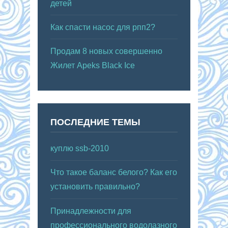
детей
Как спасти насос для рпп2?
Продам 8 новых совершенно
Жилет Apeks Black Ice
ПОСЛЕДНИЕ ТЕМЫ
куплю ssb-2010
Что такое баланс белого? Как его
установить правильно?
Принадлежности для
профессионального водолазного