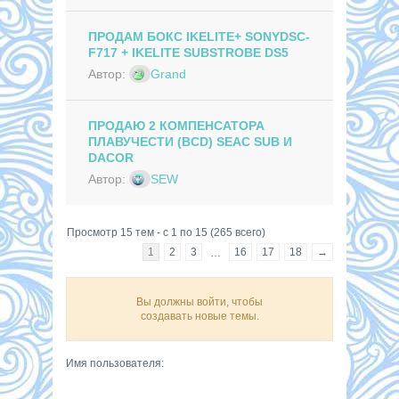
ПРОДАМ БОКС IKELITE+ SONYDSC-
F717 + IKELITE SUBSTROBE DS5
Автор:
Grand
ПРОДАЮ 2 КОМПЕНСАТОРА
ПЛАВУЧЕСТИ (BCD) SEAC SUB И
DACOR
Автор:
SEW
Просмотр 15 тем - с 1 по 15 (265 всего)
1
2
3
16
17
18
→
…
Вы должны войти, чтобы
создавать новые темы.
Имя пользователя: