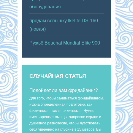
оборудования
продам вспышку Ikelite DS-160
(новая)
Ружьё Beuchat Mundial Elite 900
СЛУЧАЙНАЯ СТАТЬЯ
Подойдет ли вам фридайвинг?
Для того, чтобы заниматься фридайвингом,
нужна определенная подготовка, как
физическая, так и психическая. Нужно
иметь крепкие мышцы, здоровое сердце и
душевное равновесие, чтобы чувствовать
себя уверенно на глубине в 15 метров. Вы