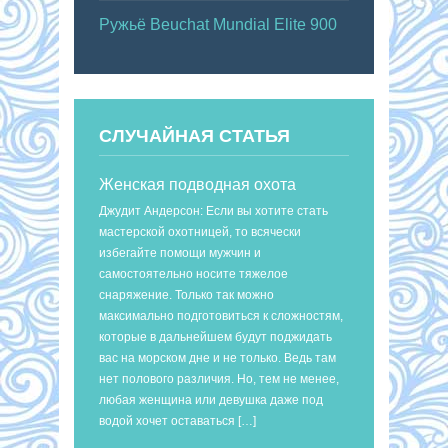
Ружьё Beuchat Mundial Elite 900
СЛУЧАЙНАЯ СТАТЬЯ
Женская подводная охота
Джудит Андерсон: Если вы хотите стать
мастерской охотницей, то всячески
избегайте помощи мужчин и
самостоятельно носите тяжелое
снаряжение. Только так можно
максимально подготовиться к сложностям,
которые в дальнейшем будут поджидать
вас на морском дне и не только. Ведь там
нет полового различия. Но, тем не менее,
любая женщина или девушка даже под
водой хочет оставаться […]