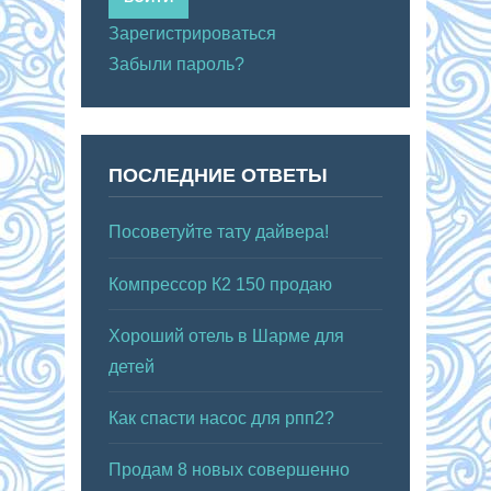
Зарегистрироваться
Забыли пароль?
ПОСЛЕДНИЕ ОТВЕТЫ
Посоветуйте тату дайвера!
Компрессор К2 150 продаю
Хороший отель в Шарме для
детей
Как спасти насос для рпп2?
Продам 8 новых совершенно