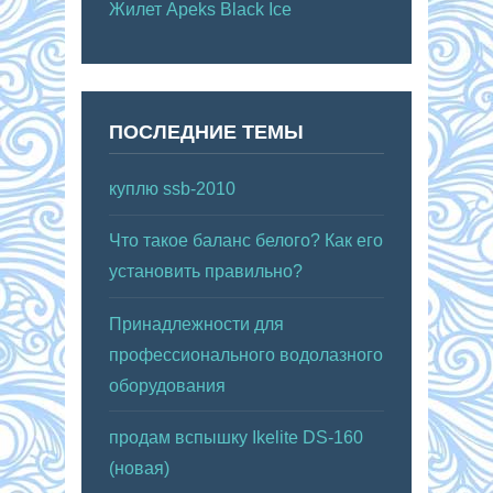
Жилет Apeks Black Ice
ПОСЛЕДНИЕ ТЕМЫ
куплю ssb-2010
Что такое баланс белого? Как его
установить правильно?
Принадлежности для
профессионального водолазного
оборудования
продам вспышку Ikelite DS-160
(новая)