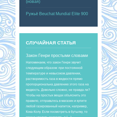
(новая)
Ружьё Beuchat Mundial Elite 900
СЛУЧАЙНАЯ СТАТЬЯ
Закон Генри простыми словами
Напоминаем, что закон Генри звучит
следующим образом: при постоянной
температуре и невысоком давлении,
растворимость газа в жидкости прямо
пропорциональна давлению этого газа на
жидкость. Довольно сложно, не правда ли?
Чтобы на простых вещах объяснить это
правило, отправьтесь в магазин и купите
любой газированный напиток, например,
Кока-Колу. Если посмотреть в бутылку, то