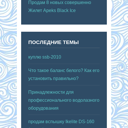
Продам 8 новых совершенно
Жилет Apeks Black Ice
ПОСЛЕДНИЕ ТЕМЫ
куплю ssb-2010
Что такое баланс белого? Как его
установить правильно?
Принадлежности для
профессионального водолазного
оборудования
продам вспышку Ikelite DS-160