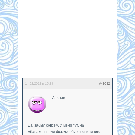
14.02.2012 в 15:23
#49692
Аноним
Да, забыл совсем. У меня тут, на
«барахольном» форуме, будет еще много