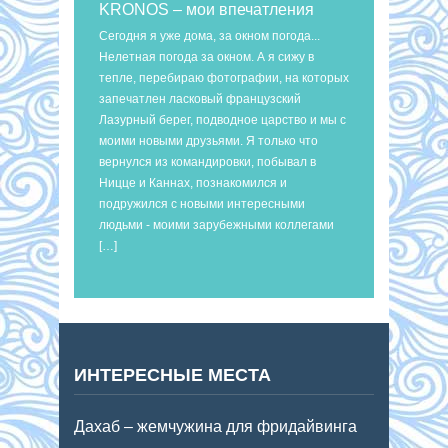
KRONOS – мои впечатления
Сегодня я уже дома, за окном погода...
Нелетная погода за окном. А я сижу в
тепле, перебираю фотографии, на которых
запечатлен ласковый французский
Лазурный берег, подводное царство и мы с
моими новыми друзьями. Я только что
вернулся из командировки, побывал в
Ницце и Каннах, познакомился и
подружился с новыми интересными
людьми - моими зарубежными коллегами
[…]
ИНТЕРЕСНЫЕ МЕСТА
Дахаб – жемчужина для фридайвинга