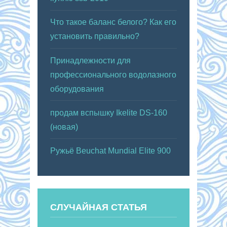
Что такое баланс белого? Как его
установить правильно?
Принадлежности для
профессионального водолазного
оборудования
продам вспышку Ikelite DS-160
(новая)
Ружьё Beuchat Mundial Elite 900
СЛУЧАЙНАЯ СТАТЬЯ