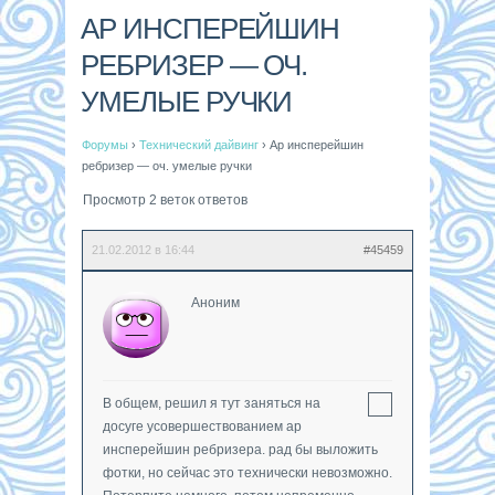
АP ИНСПЕРЕЙШИН
РЕБРИЗЕР — ОЧ.
УМЕЛЫЕ РУЧКИ
Форумы
›
Технический дайвинг
›
Аp инсперейшин
ребризер — оч. умелые ручки
Просмотр 2 веток ответов
21.02.2012 в 16:44
#45459
Аноним
В общем, решил я тут заняться на
досуге усовершествованием ap
инсперейшин ребризера. рад бы выложить
фотки, но сейчас это технически невозможно.