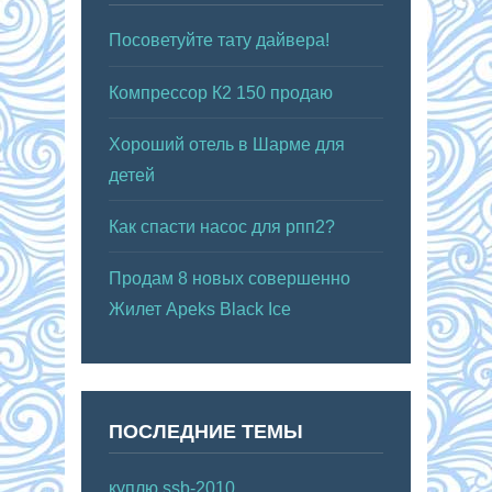
Посоветуйте тату дайвера!
Компрессор К2 150 продаю
Хороший отель в Шарме для
детей
Как спасти насос для рпп2?
Продам 8 новых совершенно
Жилет Apeks Black Ice
ПОСЛЕДНИЕ ТЕМЫ
куплю ssb-2010