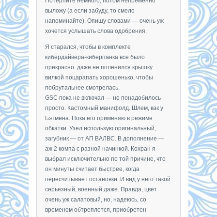
Потерпите немного, потом непременно
выложу (а если забуду, то смело
напоминайте). Опишу словами — очень уж
хочется услышать слова одобрения.
Я старался, чтобы в комплекте
кибердайвера-киберпанка все было
прекрасно. даже не поленился крышку
вилкой поцарапать хорошенько, чтобы
побрутальнее смотрелась.
GSC пока не включал — не понадобилось
просто. Кастомный манифолд. Шлем, как у
Бэтмена. Пока его применяю в режиме
обкатки. Узел использую оригинальный,
загубник — от АП ВАЛВС. В дополнение —
аж 2 компа с разной начинкой. Кохран я
выбрал исключительно по той причине, что
он минуты считает быстрее, когда
пересчитывает остановки. И вид у него такой
серьезный, военный даже. Правда, цвет
очень уж салатовый, но, надеюсь, со
временем обтреплется, приобретен