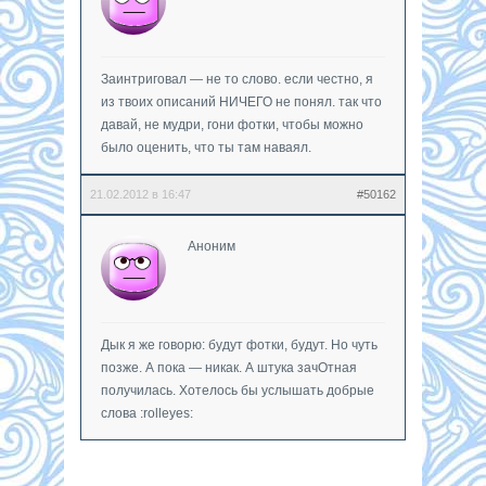
Заинтриговал — не то слово. если честно, я
из твоих описаний НИЧЕГО не понял. так что
давай, не мудри, гони фотки, чтобы можно
было оценить, что ты там наваял.
21.02.2012 в 16:47
#50162
Аноним
Дык я же говорю: будут фотки, будут. Но чуть
позже. А пока — никак. А штука зачОтная
получилась. Хотелось бы услышать добрые
слова :rolleyes: