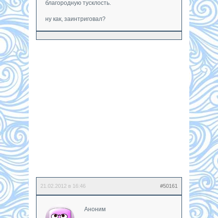
благородную тусклость.
ну как, заинтриговал?
21.02.2012 в 16:46
#50161
Аноним