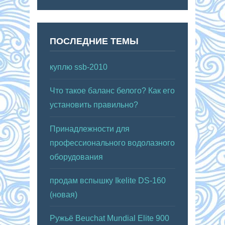
ПОСЛЕДНИЕ ТЕМЫ
куплю ssb-2010
Что такое баланс белого? Как его
установить правильно?
Принадлежности для
профессионального водолазного
оборудования
продам вспышку Ikelite DS-160
(новая)
Ружьё Beuchat Mundial Elite 900