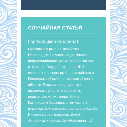
СЛУЧАЙНАЯ СТАТЬЯ
Гарпунщиков ограничат
Охотничье и рыбное хозяйство
Волгоградской области подготовило
информационное письмо в Саратовское
отделение Государственного НИИ
озерного и речного рыбного хозяйства и
Региональный рыбопромысловый совет
области. В письме предлагается
ограничить, а где-то и запретить
подводную охоту в водах Волго-
Каспийского бассейна, в том числе в
водоемах Волго-Донского канала, в Ахтубе,
Нижней волге и водоемах Волго-
Ахтубинской поймы. Как объяснили […]