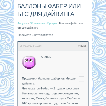
БАЛЛОНЫ ФАБЕР ИЛИ
БТС ДЛЯ ДАЙВИНГА
Форумы
›
Объявления
›
Продам
›
Баллоны фабер или
бтс для дайвинга
Просмотр 3 веток ответов
05.02.2012 в 10:36
#45108
Аноним
Продаются баллоны фабер или бтс для
дайвинга.
Что касается Фабер — 2 года, опрессован
был в прошлом году, тогда же очищен под
кислород. Сетка, башмак и ручка Скубапро.
БТС купил в прошлом году, с ним было не