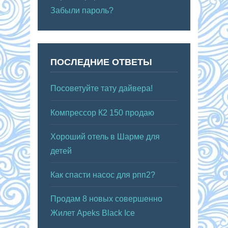
Забыли пароль?
ПОСЛЕДНИЕ ОТВЕТЫ
Посоветуйте тату дайвера!
Компрессор К2 150 продаю
Хороший отель в Шарме для
детей
Как спасти насос для рпп2?
Продам 8 новых совершенно
Жилет Apeks Black Ice