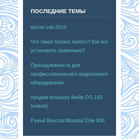
ПОСЛЕДНИЕ ТЕМЫ
куплю ssb-2010
Что такое баланс белого? Как его
установить правильно?
Принадлежности для
профессионального водолазного
оборудования
продам вспышку Ikelite DS-160
(новая)
Ружьё Beuchat Mundial Elite 900