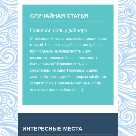
СЛУЧАЙНАЯ СТАТЬЯ
Головная боль у дайвера
С головной болью сталкивался практически
каждый. Но, если вы дайвер и каждый раз,
при подъеме на поверхность, у вас
возникает головная боль - в чем может
быть причина? Причина есть и, к
сожалению, не одна. Проблемы с шеей
дают себя знать тупой непрерывной болью
сзади головы. Причина может быть с том,
что вы прикрепили баллон […]
ИНТЕРЕСНЫЕ МЕСТА