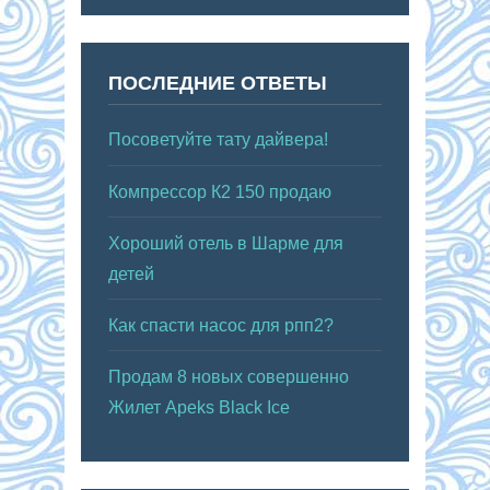
ПОСЛЕДНИЕ ОТВЕТЫ
Посоветуйте тату дайвера!
Компрессор К2 150 продаю
Хороший отель в Шарме для
детей
Как спасти насос для рпп2?
Продам 8 новых совершенно
Жилет Apeks Black Ice