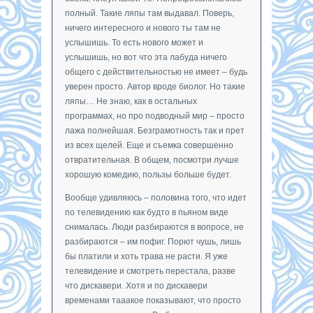
полный. Такие ляпы там выдавал. Поверь,
ничего интересного и нового ты там не
услышишь. То есть нового может и
услышишь, но вот что эта лабуда ничего
общего с действительностью не имеет – будь
уверен просто. Автор вроде биолог. Но такие
ляпы… Не знаю, как в остальных
программах, но про подводный мир – просто
лажа полнейшая. Безграмотность так и прет
из всех щелей. Еще и съемка совершенно
отвратительная. В общем, посмотри лучше
хорошую комедию, пользы больше будет.
Вообще удивляюсь – половина того, что идет
по телевидению как будто в пьяном виде
снималась. Люди разбираются в вопросе, не
разбираются – им пофиг. Порют чушь, лишь
бы платили и хоть трава не расти. Я уже
телевидение и смотреть перестала, разве
что дискавери. Хотя и по дискавери
временами тааакое показывают, что просто