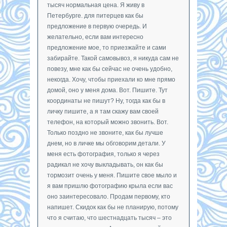
тысяч нормальная цена. Я живу в
Петербурге. для питерцев как бы
предложение в первую очередь. И
желательно, если вам интересно
предложение мое, то приезжайте и сами
забирайте. Такой самовывоз, я никуда сам не
повезу, мне как бы сейчас не очень удобно,
некогда. Хочу, чтобы приехали ко мне прямо
домой, оно у меня дома. Вот. Пишите. Тут
координаты не пишут? Ну, тогда как бы в
личку пишите, а я там скажу вам своей
телефон, на который можно звонить. Вот.
Только поздно не звоните, как бы лучше
днем, но в личке мы обговорим детали. У
меня есть фотография, только я через
радикал не хочу выкладывать, он как бы
тормозит очень у меня. Пишите свое мыло и
я вам пришлю фотографию крыла если вас
оно заинтересовало. Продам первому, кто
напишет. Скидок как бы не планирую, потому
что я считаю, что шестнадцать тысяч – это