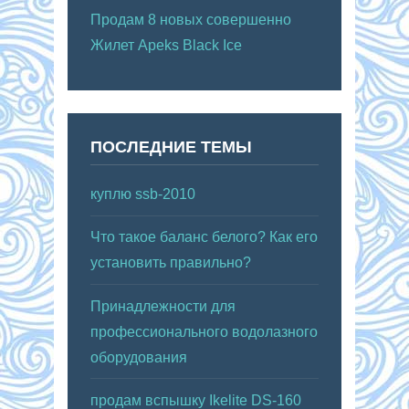
Продам 8 новых совершенно
Жилет Apeks Black Ice
ПОСЛЕДНИЕ ТЕМЫ
куплю ssb-2010
Что такое баланс белого? Как его
установить правильно?
Принадлежности для
профессионального водолазного
оборудования
продам вспышку Ikelite DS-160