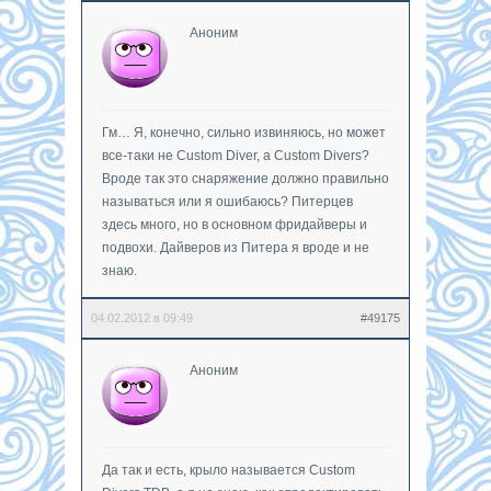
Аноним
Гм… Я, конечно, сильно извиняюсь, но может
все-таки не Custom Diver, а Custom Divers?
Вроде так это снаряжение должно правильно
называться или я ошибаюсь? Питерцев
здесь много, но в основном фридайверы и
подвохи. Дайверов из Питера я вроде и не
знаю.
04.02.2012 в 09:49
#49175
Аноним
Да так и есть, крыло называется Custom