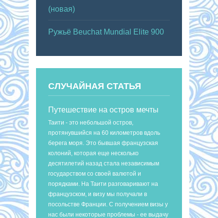
(новая)
Ружьё Beuchat Mundial Elite 900
СЛУЧАЙНАЯ СТАТЬЯ
Путешествие на остров мечты
Таити - это небольшой остров,
протянувшийся на 60 километров вдоль
берега моря. Это бывшая французская
колоний, которая еще несколько
десятилетий назад стала независимым
государством со своей валютой и
порядками. На Таити разговаривают на
французском, и визу мы получали в
посольстве Франции. С получением визы у
нас были некоторые проблемы - ее выдачу