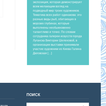
экспозиция, которая демонстрирует
всем желающим взгляд на
подводный мир троих художников.
Тематика всех работ одинакова: это
разные виды рыб, обитающих в
морских глубинах, которые
выполнены необыкновенно
талантливо и точно. По словам
сотрудника галереи искусств города
Луганска Виктории Шелеховой, в
организации выставки принимали
участие художники из Киева Галина
Дюговская […]
ПОИСК
 воде