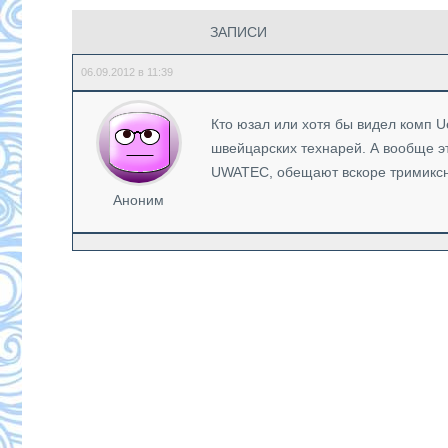
ЗАПИСИ
06.09.2012 в 11:39
Кто юзал или хотя бы видел комп U
швейцарских технарей. А вообще э
UWATEC, обещают вскоре тримикс
Аноним