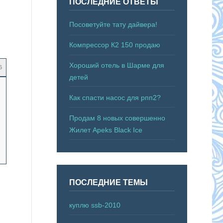
ПОСЛЕДНИЕ ОТВЕТЫ
Посоветуйте тату дайвера!
Компрессор К2 150 продаю
Хороший отель в Шарме для
6
детей
Как спасти насос для рпп2?
Продам 8 новых совершенно
Жилет Apeks Black Ice
ПОСЛЕДНИЕ ТЕМЫ
куплю ssb-2010