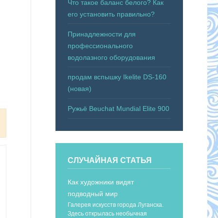
Что такое баланс белого? Как
его установить правильно?
Принадлежности для
профессионального
водолазного оборудования
продам вспышку Ikelite DS-160
(новая)
Ружьё Beuchat Mundial Elite 900
СЛУЧАЙНАЯ СТАТЬЯ
Как художники видят
подводный мир
Галерея искусств города Луганска.
Здесь открылась необычная