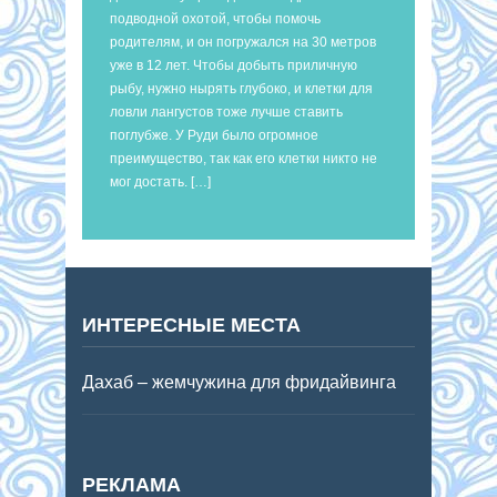
подводной охотой, чтобы помочь
родителям, и он погружался на 30 метров
уже в 12 лет. Чтобы добыть приличную
рыбу, нужно нырять глубоко, и клетки для
ловли лангустов тоже лучше ставить
поглубже. У Руди было огромное
преимущество, так как его клетки никто не
мог достать. […]
ИНТЕРЕСНЫЕ МЕСТА
Дахаб – жемчужина для фридайвинга
РЕКЛАМА