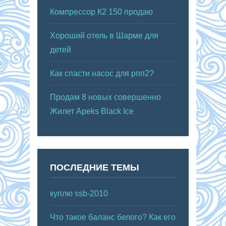
Компрессор К2 150 продаю
Хороший отель в Шарме для
детей
Как спасти насос для рпп2?
Продам 8 новых совершенно
Жилет Apeks Black Ice
ПОСЛЕДНИЕ ТЕМЫ
куплю ssb-2010
Что такое баланс белого? Как его