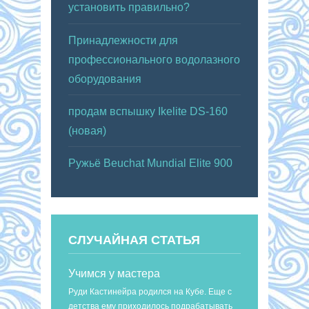
установить правильно?
Принадлежности для
профессионального водолазного
оборудования
продам вспышку Ikelite DS-160
(новая)
Ружьё Beuchat Mundial Elite 900
СЛУЧАЙНАЯ СТАТЬЯ
Учимся у мастера
Руди Кастинейра родился на Кубе. Еще с
детства ему приходилось подрабатывать