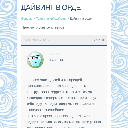
ДАЙВИНГ В ОРДЕ
Форумы
›
Технический дайвинг
›
Дайвинг в орде
Просмотр 0 веток ответов
09.02.2012 в 10:55
#45181
Boom
Участник
От всех моих друзей и товарищей
выражаю искреннюю благодарность
инструкторов Reggie H. Ross и Максима
Кузнецова! Теперь все только о вас и о фул
кейв ведут беседы, когда мы встречаемся.
Спасибо огромнейшее.
Это было просто превосходно! И очень
содержательно. Жаль только, что не сфоткал
курс, после крутого погружения. Очень