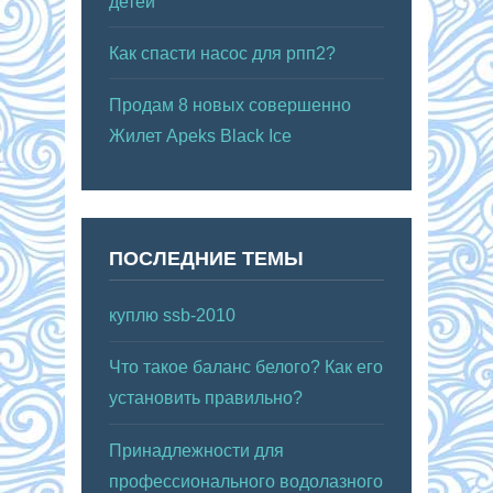
детей
Как спасти насос для рпп2?
Продам 8 новых совершенно
Жилет Apeks Black Ice
ПОСЛЕДНИЕ ТЕМЫ
куплю ssb-2010
Что такое баланс белого? Как его
установить правильно?
Принадлежности для
профессионального водолазного