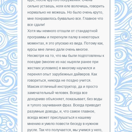
сильно устаешь, ноги еле волочишь, говорить
нормально не можешь. Но было очень круто,
мне понравилось буквально все. Главное что
все сдали!
Хотя мы немного отошли от стандартной
программы и перегнули палку в некоторых
моментах, я это упускаю из вида. Потому как,
курсы мне лично дали очень многое.
Несмотря на то, что мы были подготовлены к
поездке (многие из нас ныряли ранее при
жестких условиях) я многому научился и
перенял опыт зарубежных дайверов. Как
говориться, никогда не поздно учится.
Максик отличный инструктор, да и просто
замечательный человек. Всегда все
доходчиво объясняет, показывает, без воды
и тупого заучивания фраз. Всегда приводит
разумные доводы, и, что самое главное,
всегда может прислушаться к нашему
мнению и умело повести беседу в нужном
русле. Так что получается, мы учимся у него,