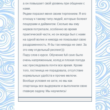
а он повышает свой уровень при общении с
нами.
Реджи поразил меня своим терпением. Я его
отношу к такому типу людей, которые болеют
пещерами и дайвингом. Сколько мы ему
нервов потрепали, особенно во время
практической части, но он всегда был с нами
на одной волне и никогда не показывал свою
раздраженность. Я бы так никогда не смог. За
это ему отдельный респект)))
Пару слов о курсе. Обучение full cave было
очень напряженным, холод и плохая погода
нас преследовала почти все время. Кроме
того, гостиница не порадовала, отсутствие
нормальных удобств и прочие мелочи.
Вообще условия не ахти, но мы как
спартанцы все выдержали и выполнили свою
главную задачу. Мы научились!