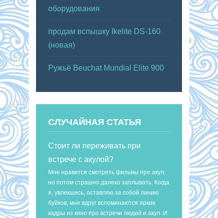
оборудования
продам вспышку Ikelite DS-160
(новая)
Ружьё Beuchat Mundial Elite 900
СЛУЧАЙНАЯ СТАТЬЯ
Стоит ли переживать при
встрече с акулой?
Мне нравится смотреть фильмы про акул,
но потом страшно далеко заплывать. Когда
я, увлекшись, оставляю за собой линию
буйков, мне вдруг вспоминаются яркие
кадры из кино про встречи людей и акул. И