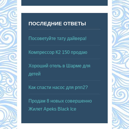
ПОСЛЕДНИЕ ОТВЕТЫ
Посоветуйте тату дайвера!
Компрессор К2 150 продаю
Хороший отель в Шарме для
детей
Как спасти насос для рпп2?
Продам 8 новых совершенно
Жилет Apeks Black Ice