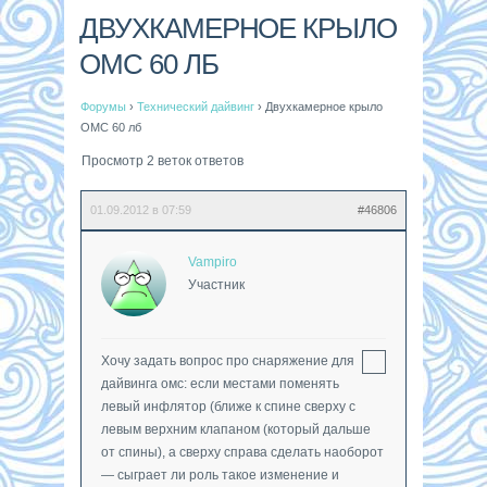
ДВУХКАМЕРНОЕ КРЫЛО
ОМС 60 ЛБ
Форумы
›
Технический дайвинг
›
Двухкамерное крыло
ОМС 60 лб
Просмотр 2 веток ответов
01.09.2012 в 07:59
#46806
Vampiro
Участник
Хочу задать вопрос про снаряжение для
дайвинга омс: если местами поменять
левый инфлятор (ближе к спине сверху с
левым верхним клапаном (который дальше
от спины), а сверху справа сделать наоборот
— сыграет ли роль такое изменение и