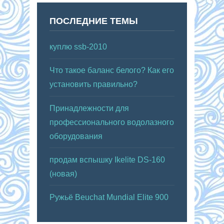
ПОСЛЕДНИЕ ТЕМЫ
куплю ssb-2010
Что такое баланс белого? Как его
установить правильно?
Принадлежности для
профессионального водолазного
оборудования
продам вспышку Ikelite DS-160
(новая)
Ружьё Beuchat Mundial Elite 900