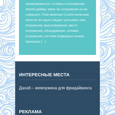
придерживаться, готовясь к погружению,
любой дайвер, какое бы погружение он ни
совершал. План включает в себя несколько
пунктов, которые следует учитывать при
погружении: вид погружения, место
погружения, оборудование, условия
погружения, система подводных знаков,
принципы […]
ИНТЕРЕСНЫЕ МЕСТА
Дахаб – жемчужина для фридайвинга
РЕКЛАМА