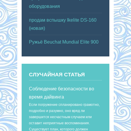
оборудования
продам вспышку Ikelite DS-160
(новая)
Ружьё Beuchat Mundial Elite 900
СЛУЧАЙНАЯ СТАТЬЯ
Соблюдение безопасности во
время дайвинга
Если погружение спланировано грамотно,
подробно и разумно, оно вряд ли
завершится несчастным случаем или
оставит неприятные воспоминания.
Существует план, которого должен