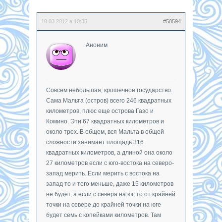
10.03.2012 в 10:35
#50594
Аноним
Совсем небольшая, крошечное государство.
Сама Мальта (остров) всего 246 квадратных
километров, плюс еще острова Газо и
Комино. Эти 67 квадратных километров и
около трех. В общем, вся Мальта в общей
сложности занимает площадь 316
квадратных километров, а длиной она около
27 километров если с юго-востока на северо-
запад мерить. Если мерить с востока на
запад то и того меньше, даже 15 километров
не будет, а если с севера на юг, то от крайней
точки на севере до крайней точки на юге
будет семь с копейками километров. Там