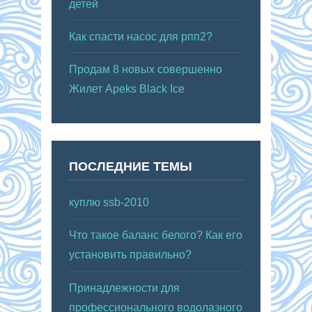
детей
Как спасти насос для рпп2?
Продам 8 новых совершенно
Жилет Apeks Black Ice
ПОСЛЕДНИЕ ТЕМЫ
куплю ssb-2010
Что такое баланс белого? Как его
установить правильно?
Принадлежности для
профессионального водолазного