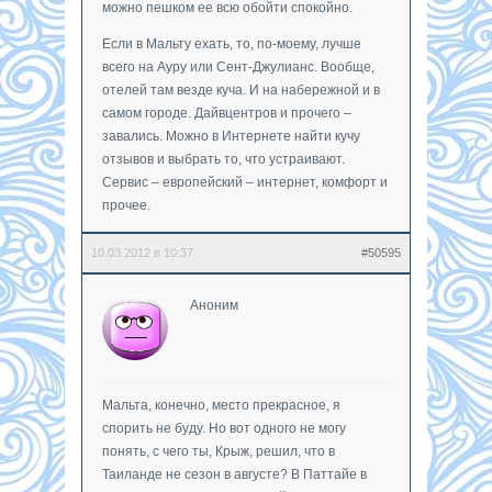
можно пешком ее всю обойти спокойно.
Если в Мальту ехать, то, по-моему, лучше
всего на Ауру или Сент-Джулианс. Вообще,
отелей там везде куча. И на набережной и в
самом городе. Дайвцентров и прочего –
завались. Можно в Интернете найти кучу
отзывов и выбрать то, что устраивают.
Сервис – европейский – интернет, комфорт и
прочее.
10.03.2012 в 10:37
#50595
Аноним
Мальта, конечно, место прекрасное, я
спорить не буду. Но вот одного не могу
понять, с чего ты, Крыж, решил, что в
Таиланде не сезон в августе? В Паттайе в