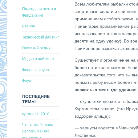
Всем любителям рыбалки стои
Подводная охота и
спортивные снасти и спиннинг
Фридайвинг
применением особого ружья, н
Приангарье приманивание рыб
Разное
использование токов и электро
Технический дайвинг
десяти на одну удочку). Во вр
Пляжный отдых
Применение взрывчатых вещес
Медиа о дайвинге
Существует и ограничение на 
более пяти килограммов. Если
Флора и фауна
доказательства того, что вы в
Флуд
поймать рыбу весом более пя
несколько мест, где удачная
ПОСЛЕДНИЕ
— окунь отлично клюет в байка
ТЕМЫ
Курминском заливе, (это Ирку
куплю ssb-2010
водохранилище);
Что такое баланс
— хариусы водятся в Чивыркуй
белого? Как его
Листвянка;
установить