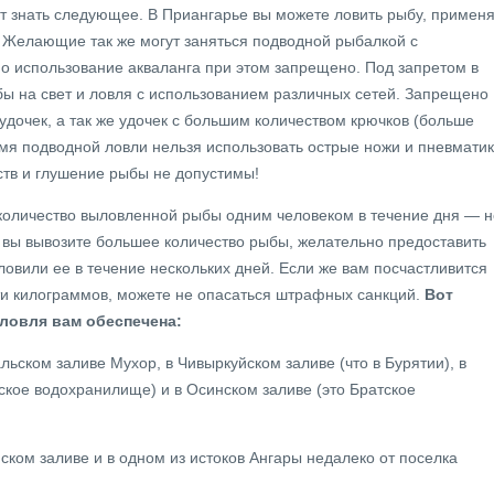
т знать следующее. В Приангарье вы можете ловить рыбу, примен
. Желающие так же могут заняться подводной рыбалкой с
о использование акваланга при этом запрещено. Под запретом в
ы на свет и ловля с использованием различных сетей. Запрещено
удочек, а так же удочек с большим количеством крючков (больше
емя подводной ловли нельзя использовать острые ножи и пневматик
тв и глушение рыбы не допустимы!
количество выловленной рыбы одним человеком в течение дня — н
 вы вывозите большее количество рыбы, желательно предоставить
ыловили ее в течение нескольких дней. Если же вам посчастливится
ти килограммов, можете не опасаться штрафных санкций.
Вот
 ловля вам обеспечена:
льском заливе Мухор, в Чивыркуйском заливе (что в Бурятии), в
тское водохранилище) и в Осинском заливе (это Братское
ском заливе и в одном из истоков Ангары недалеко от поселка