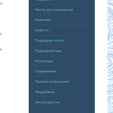
яя
Места для погружений
Новичкам
Новости
у.
Подводная охота
е
Подводный мир
Репортажи
Снаряжение
Техника погружений
Фридайвинг
Это интересно