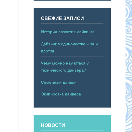
СВЕЖИЕ ЗАПИСИ
История развития дайвинга
Дайвинг в одиночестве – за и
против
Чему можно научиться у
технического дайвера?
Семейный дайвинг
Экипировка дайвера
НОВОСТИ