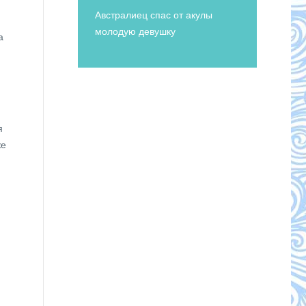
Австралиец спас от акулы
молодую девушку
а
я
же