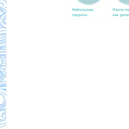
Небольшие
Охота п
секреты
как увл
подводной охоты
на судака