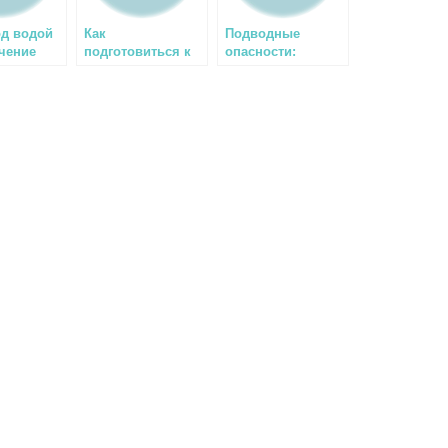
од водой
Как
Подводные
ечение
подготовиться к
опасности:
трофейной
рассказы тех, кто
подводной охоте?
смог выжить —
часть 1