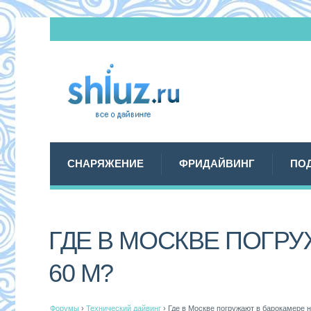
СНАРЯЖЕНИЕ
ФРИДАЙВИНГ
ПО
ГДЕ В МОСКВЕ ПОГР
60 М?
Форумы
›
Технический дайвинг
›
Где в Москве погружают в барокамере н