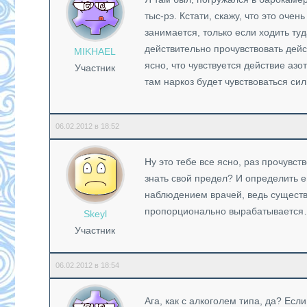
тыс-рэ. Кстати, скажу, что это оче
занимается, только если ходить ту
действительно прочувствовать дейст
MIKHAEL
ясно, что чувствуется действие азо
Участник
там наркоз будет чувствоваться сил
06.02.2012 в 18:52
Ну это тебе все ясно, раз прочувст
знать свой предел? И определить 
наблюдением врачей, ведь существ
пропорционально вырабатываетс
Skeyl
Участник
06.02.2012 в 18:54
Ага, как с алкоголем типа, да? Ес