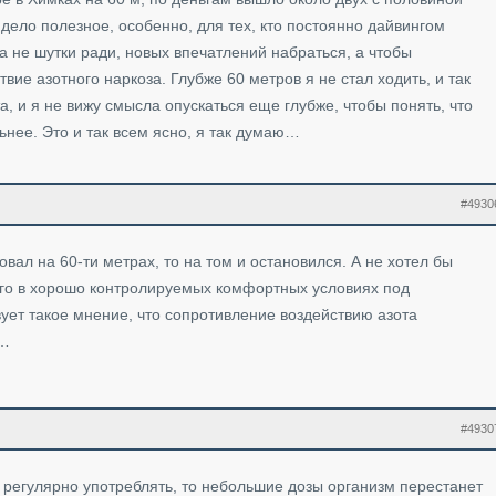
нь дело полезное, особенно, для тех, кто постоянно дайвингом
да не шутки ради, новых впечатлений набраться, а чтобы
вие азотного наркоза. Глубже 60 метров я не стал ходить, и так
та, и я не вижу смысла опускаться еще глубже, чтобы понять, что
ьнее. Это и так всем ясно, я так думаю…
#4930
вовал на 60-ти метрах, то на том и остановился. А не хотел бы
его в хорошо контролируемых комфортных условиях под
ует такое мнение, что сопротивление воздействию азота
я…
#4930
ли регулярно употреблять, то небольшие дозы организм перестанет