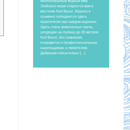
Многообразный водный мир
Эгейского моря откроется вам в
местечке Kurt Burun. Мурена и
осьминог попадаются здесь
практически при каждом нырянии.
Здесь очень живописные скалы,
уходящие на глубину до 30 метров.
Kurt Burun, без сомнения,
понравится и профессиональным
ныряльщикам, и любителям.
Дайверам обязательно […]