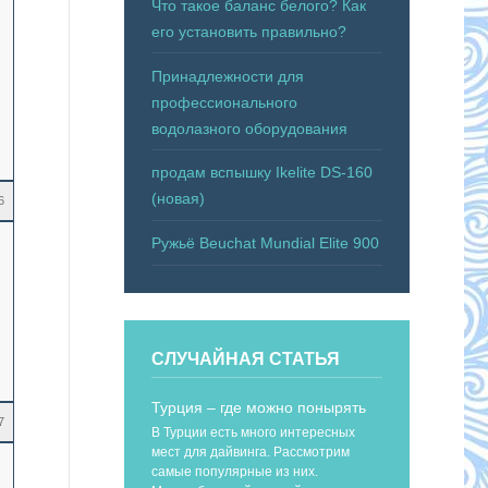
Что такое баланс белого? Как
его установить правильно?
Принадлежности для
профессионального
водолазного оборудования
продам вспышку Ikelite DS-160
(новая)
6
Ружьё Beuchat Mundial Elite 900
СЛУЧАЙНАЯ СТАТЬЯ
Турция – где можно понырять
7
В Турции есть много интересных
мест для дайвинга. Рассмотрим
самые популярные из них.