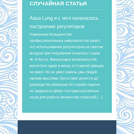
СЛУЧАЙНАЯ СТАТЬЯ
Aqua Lung и с чего начиналось
построение регуляторов
Наверняка большинство
профессиональных аквалангистов знают,
что использование регуляторов на сжатом
воздухе при погружении началось с идеи
Ж.-И.Кусто. Финансовых возможностей
воплотить идею в жизнь отставной офицер
не имел. Но он умел зажечь умы людей
своими мыслями. Кусто смог донести до
руководства компании Air Liquide (одного
из лидеров в сфере поставок различных
газов для работы множества отраслей […]