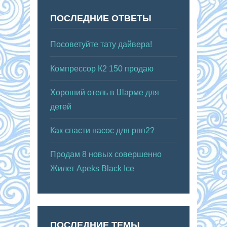
ПОСЛЕДНИЕ ОТВЕТЫ
Посоветуйте тату дайвера!
Компрессор К2 150 продаю
Хороший отель в Шарме для
детей
Как спасти насос для рпп2?
Продам 8 новых совершенно
Жилет Apeks Black Ice
ПОСЛЕДНИЕ ТЕМЫ