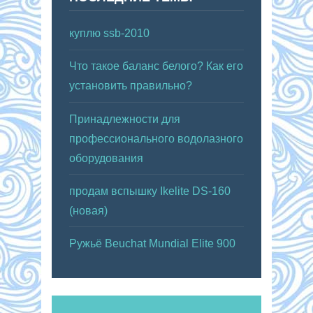
куплю ssb-2010
Что такое баланс белого? Как его
установить правильно?
Принадлежности для
профессионального водолазного
оборудования
продам вспышку Ikelite DS-160
(новая)
Ружьё Beuchat Mundial Elite 900