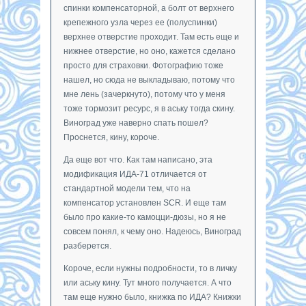
спинки компенсаторной, а болт от верхнего
крепежного узла через ее (полуспинки)
верхнее отверстие проходит. Там есть еще и
нижнее отверстие, но оно, кажется сделано
просто для страховки. Фотографию тоже
нашел, но сюда не выкладываю, потому что
мне лень (зачеркнуто), потому что у меня
тоже тормозит ресурс, я в аську тогда скину.
Виноград уже наверно спать пошел?
Проснется, кину, короче.
Да еще вот что. Как там написано, эта
модификация ИДА-71 отличается от
стандартной модели тем, что на
компенсатор установлен SCR. И еще там
было про какие-то камоцци-дюзы, но я не
совсем понял, к чему оно. Надеюсь, Виноград
разберется.
Короче, если нужны подробности, то в личку
или аську кину. Тут много получается. А что
там еще нужно было, книжка по ИДА? Книжки