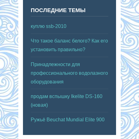
ПОСЛЕДНИЕ ТЕМЫ
куплю ssb-2010
Что такое баланс белого? Как его
установить правильно?
Принадлежности для
профессионального водолазного
оборудования
продам вспышку Ikelite DS-160
(новая)
Ружьё Beuchat Mundial Elite 900