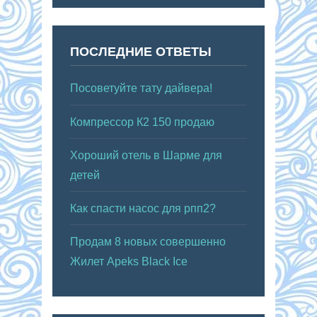
ПОСЛЕДНИЕ ОТВЕТЫ
Посоветуйте тату дайвера!
Компрессор К2 150 продаю
Хороший отель в Шарме для
детей
Как спасти насос для рпп2?
Продам 8 новых совершенно
Жилет Apeks Black Ice