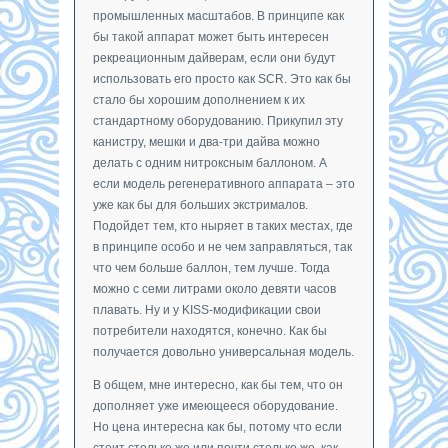
промышленных масштабов. В принципе как
бы такой аппарат может быть интересен
рекреационным дайверам, если они будут
использовать его просто как SCR. Это как бы
стало бы хорошим дополнением к их
стандартному оборудованию. Прикупил эту
канистру, мешки и два-три дайва можно
делать с одним нитроксным баллоном. А
если модель регенеративного аппарата – это
уже как бы для больших экстрималов.
Подойдет тем, кто ныряет в таких местах, где
в принципе особо и не чем заправляться, так
что чем больше баллон, тем лучше. Тогда
можно с семи литрами около девяти часов
плавать. Ну и у KISS-модификации свои
потребители находятся, конечно. Как бы
получается довольно универсальная модель.
В общем, мне интересно, как бы тем, что он
дополняет уже имеющееся оборудование.
Но цена интересна как бы, потому что если
стоит столько же или почти столько же, как