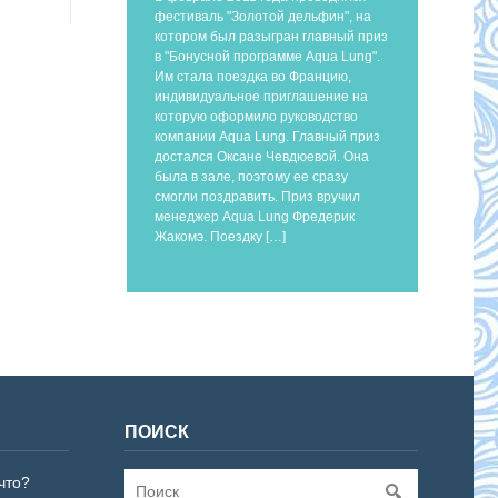
фестиваль "Золотой дельфин", на
котором был разыгран главный приз
в "Бонусной программе Aqua Lung".
Им стала поездка во Францию,
индивидуальное приглашение на
которую оформило руководство
компании Aqua Lung. Главный приз
достался Оксане Чевдюевой. Она
была в зале, поэтому ее сразу
смогли поздравить. Приз вручил
менеджер Aqua Lung Фредерик
Жакомэ. Поездку […]
ПОИСК
что?