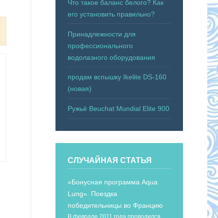
Что такое баланс белого? Как
его установить правильно?
Принадлежности для
профессионального
водолазного оборудования
продам вспышку Ikelite DS-160
(новая)
Ружьё Beuchat Mundial Elite 900
СЛУЧАЙНАЯ СТАТЬЯ
«Бонусная программа Aqua
Lung». Поездка
победительницы во Францию
В феврале 2011 года проводился