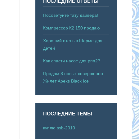
ПОСЛЕДНИЕ ОТВЕТЫ
Посоветуйте тату дайвера!
Компрессор К2 150 продаю
Хороший отель в Шарме для
детей
Как спасти насос для рпп2?
Продам 8 новых совершенно
Жилет Apeks Black Ice
ПОСЛЕДНИЕ ТЕМЫ
куплю ssb-2010