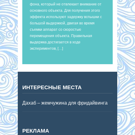
фона, который не отвлекает внимание от
основного объекта. Для получения этого
эффекта используют задержку вспышки с
большой выдержкой, двигая во время
съемки аппарат со скоростью
перемещения объекта. Правильная
выдержка достигается в ходе
экспериментов, […]
ИНТЕРЕСНЫЕ МЕСТА
Дахаб – жемчужина для фридайвинга
РЕКЛАМА