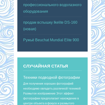
профессионального водолазного
оборудования
продам вспышку Ikelite DS-160
(новая)
Ружьё Beuchat Mundial Elite 900
СЛУЧАЙНАЯ СТАТЬЯ
Техники подводной фотографии
Для получения хороших фотографий
необходимо овладеть различной техникой.
Размытое изображение Этот эффект
фотографии предполагает нахождение в
центре объекта в фокусе и размытого