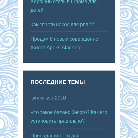
Хороший отель в Шарме для
детей
Как спасти насос для рпп2?
Продам 8 новых совершенно
Жилет Apeks Black Ice
ПОСЛЕДНИЕ ТЕМЫ
куплю ssb-2010
Что такое баланс белого? Как его
установить правильно?
Принадлежности для