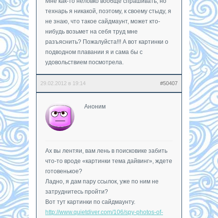
Мне как-то неловко вообще спрашивать, но
технарь я никакой, поэтому, к своему стыду, я
не знаю, что такое сайдмаунт, может кто-
нибудь возьмет на себя труд мне
разъяснить? Пожалуйста!!! А вот картинки о
подводном плавании я и сама бы с
удовольствием посмотрела.
29.02.2012 в 19:14
#50407
Аноним
Ах вы лентяи, вам лень в поисковике забить
что-то вроде «картинки тема дайвинг», ждете
готовенькое?
Ладно, я дам пару ссылок, уже по ним не
затруднитесь пройти?
Вот тут картинки по сайдмаунту.
http://www.quietdiver.com/106/spy-photos-of-