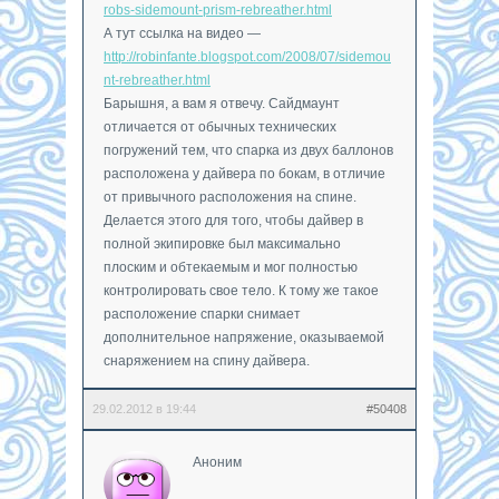
robs-sidemount-prism-rebreather.html
А тут ссылка на видео —
http://robinfante.blogspot.com/2008/07/sidemou
nt-rebreather.html
Барышня, а вам я отвечу. Сайдмаунт
отличается от обычных технических
погружений тем, что спарка из двух баллонов
расположена у дайвера по бокам, в отличие
от привычного расположения на спине.
Делается этого для того, чтобы дайвер в
полной экипировке был максимально
плоским и обтекаемым и мог полностью
контролировать свое тело. К тому же такое
расположение спарки снимает
дополнительное напряжение, оказываемой
снаряжением на спину дайвера.
29.02.2012 в 19:44
#50408
Аноним