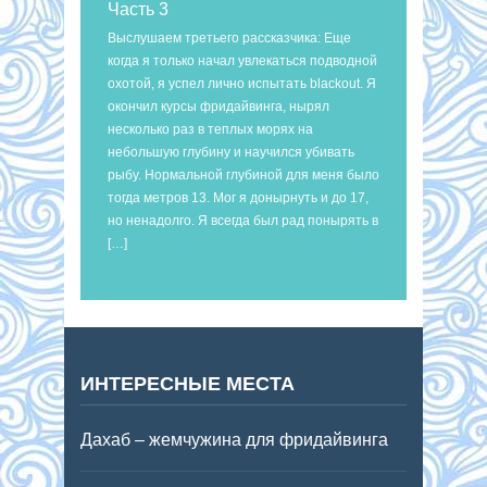
Часть 3
Выслушаем третьего рассказчика: Еще
когда я только начал увлекаться подводной
охотой, я успел лично испытать blackout. Я
окончил курсы фридайвинга, нырял
несколько раз в теплых морях на
небольшую глубину и научился убивать
рыбу. Нормальной глубиной для меня было
тогда метров 13. Мог я донырнуть и до 17,
но ненадолго. Я всегда был рад понырять в
[…]
ИНТЕРЕСНЫЕ МЕСТА
Дахаб – жемчужина для фридайвинга