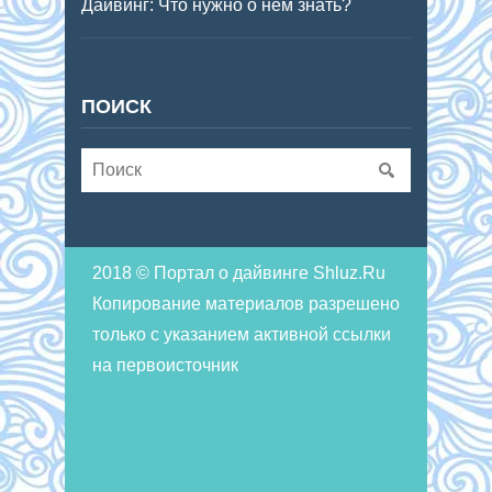
Дайвинг: Что нужно о нем знать?
ПОИСК
2018 © Портал о дайвинге Shluz.Ru
Копирование материалов разрешено
только с указанием активной ссылки
на первоисточник