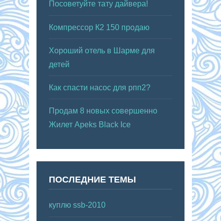
Посоветуйте тату дайвера!
Компрессор К2 150 продаю
Хороший отель в Шарме для
детей
Как спасти насос для рпп2?
Продам 8 новых совершенно
Жилет Apeks Black Ice
ПОСЛЕДНИЕ ТЕМЫ
куплю ssb-2010