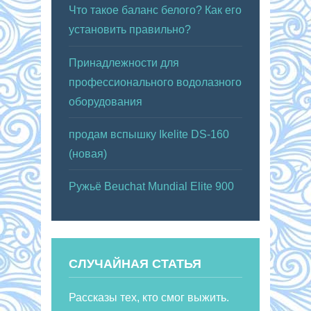
Что такое баланс белого? Как его
установить правильно?
Принадлежности для
профессионального водолазного
оборудования
продам вспышку Ikelite DS-160
(новая)
Ружьё Beuchat Mundial Elite 900
СЛУЧАЙНАЯ СТАТЬЯ
Рассказы тех, кто смог выжить.