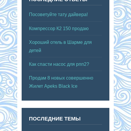
Посоветуйте тату дайвера!
Компрессор К2 150 продаю
Хороший отель в Шарме для
детей
Как спасти насос для рпп2?
Продам 8 новых совершенно
Жилет Apeks Black Ice
ПОСЛЕДНИЕ ТЕМЫ