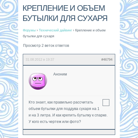
КРЕПЛЕНИЕ И ОБЪЕМ
БУТЫЛКИ ДЛЯ СУХАРЯ
Форумы
›
Технический дайвинг
›
Крепление и объем
бутылки для сухаря
Просмотр 2 веток ответов
31.08.2012 в 19:37
#46794
Аноним
Кто знает, как правильно рассчитать
объем бутылки для поддува сухаря на 1
и на 3 литра. И как крепить бутылку к спарке.
У кого есть чертеж или фото?