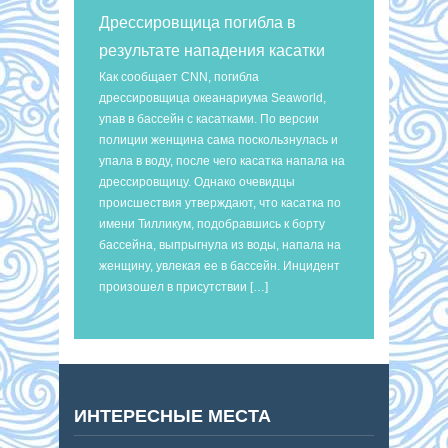
Дрессировщица погибла в
результате нападения касатки
Как сообщает CNN, погибла
дрессировщица океанариума Seaworld,
упав в бассейн с касатками. По версии
полиции женщина сама поскользнулась и
упала в воду, после чего касатка напала на
дрессировщицу. Однако очевидцы
происшествия утверждают, что касатка по
имени Тилликум, подобравшись к борту
бассейна, выпрыгнула из воды, напала на
женщину, увлекая ее в бассейн. Инцидент
произошел в присутствии […]
ИНТЕРЕСНЫЕ МЕСТА