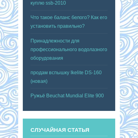
куплю ssb-2010
Что такое баланс белого? Как его
установить правильно?
Принадлежности для
профессионального водолазного
оборудования
продам вспышку Ikelite DS-160
(новая)
Ружьё Beuchat Mundial Elite 900
СЛУЧАЙНАЯ СТАТЬЯ