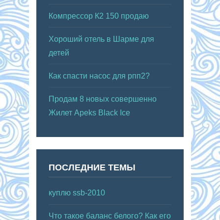
Компрессор К2 150 продаю
Хороший отель в Шарме для
детей
Как спасти насос для рпп2?
Продам 8 новых совершенно
Жилет Apeks Black Ice
ПОСЛЕДНИЕ ТЕМЫ
куплю ssb-2010
Что такое баланс белого? Как его