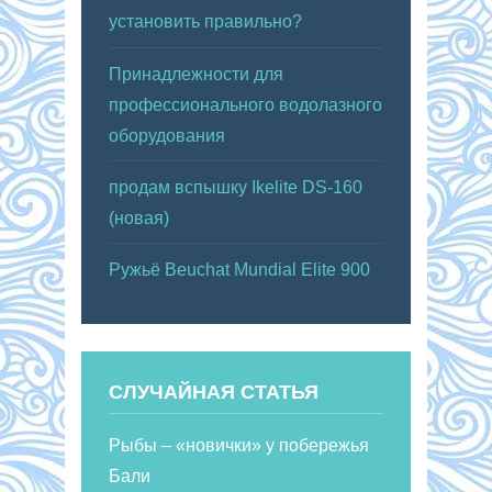
установить правильно?
Принадлежности для
профессионального водолазного
оборудования
продам вспышку Ikelite DS-160
(новая)
Ружьё Beuchat Mundial Elite 900
СЛУЧАЙНАЯ СТАТЬЯ
Рыбы – «новички» у побережья
Бали