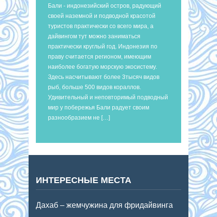
Бали - индонезийский остров, радующий
своей наземной и подводной красотой
туристов практически со всего мира, а
дайвингом тут можно заниматься
практически круглый год. Индонезия по
праву считается регионом, имеющим
наиболее богатую морскую экосистему.
Здесь насчитывают более 3тысяч видов
рыб, больше 500 видов кораллов.
Удивительный и неповторимый подводный
мир у побережья Бали радует своим
разнообразием не […]
ИНТЕРЕСНЫЕ МЕСТА
Дахаб – жемчужина для фридайвинга