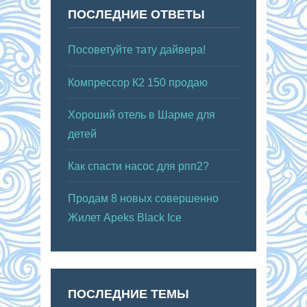
ПОСЛЕДНИЕ ОТВЕТЫ
Посоветуйте тату дайвера!
Компрессор К2 150 продаю
Хороший отель в Шарме для
детей
Как спасти насос для рпп2?
Продам 8 новых совершенно
Жилет Apeks Black Ice
ПОСЛЕДНИЕ ТЕМЫ