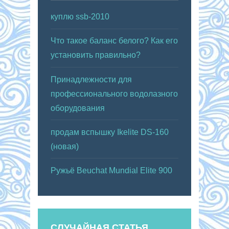
куплю ssb-2010
Что такое баланс белого? Как его
установить правильно?
Принадлежности для
профессионального водолазного
оборудования
продам вспышку Ikelite DS-160
(новая)
Ружьё Beuchat Mundial Elite 900
СЛУЧАЙНАЯ СТАТЬЯ