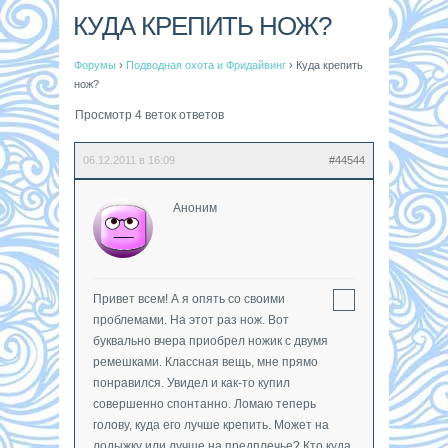
КУДА КРЕПИТЬ НОЖ?
Форумы
›
Подводная охота и Фридайвинг
›
Куда крепить
нож?
Просмотр 4 веток ответов
06.12.2011 в 16:09
#44544
Аноним
Привет всем! А я опять со своими
проблемами. На этот раз нож. Вот
буквально вчера приобрел ножик с двумя
ремешками. Классная вещь, мне прямо
понравился. Увидел и как-то купил
совершенно спонтанно. Ломаю теперь
голову, куда его лучше крепить. Может на
лодыжку или лучше на предплечье? Кто куда