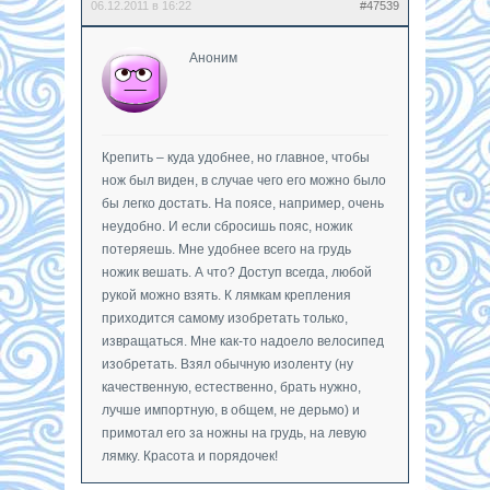
06.12.2011 в 16:22
#47539
Аноним
Крепить – куда удобнее, но главное, чтобы
нож был виден, в случае чего его можно было
бы легко достать. На поясе, например, очень
неудобно. И если сбросишь пояс, ножик
потеряешь. Мне удобнее всего на грудь
ножик вешать. А что? Доступ всегда, любой
рукой можно взять. К лямкам крепления
приходится самому изобретать только,
извращаться. Мне как-то надоело велосипед
изобретать. Взял обычную изоленту (ну
качественную, естественно, брать нужно,
лучше импортную, в общем, не дерьмо) и
примотал его за ножны на грудь, на левую
лямку. Красота и порядочек!