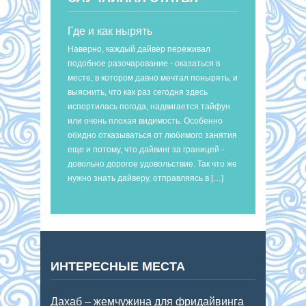
Где и как нырять
Наверно, каждый дайвер переживал
подобное разочарование - оказаться в
месте, в котором давно мечтал понырять, и
выяснить, что как раз сегодня здесь
испортилась погода, надвигается тайфун
или очень плохая видимость. Особенно
обидно отказываться от любимого занятия
еще и потому, что дайвинг за границей -
довольно дорогое удовольствие. Так что же
нужно знать дайверу, отправляясь в […]
ИНТЕРЕСНЫЕ МЕСТА
Дахаб – жемчужина для фридайвинга