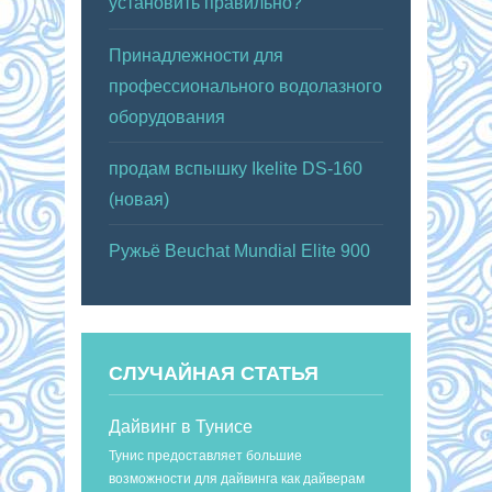
установить правильно?
Принадлежности для
профессионального водолазного
оборудования
продам вспышку Ikelite DS-160
(новая)
Ружьё Beuchat Mundial Elite 900
СЛУЧАЙНАЯ СТАТЬЯ
Дайвинг в Тунисе
Тунис предоставляет большие
возможности для дайвинга как дайверам