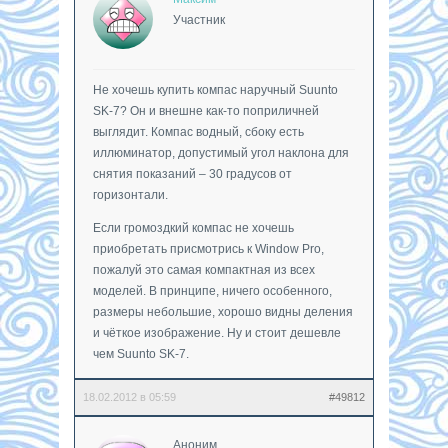
Участник
Не хочешь купить компас наручный Suunto
SK-7? Он и внешне как-то поприличней
выглядит. Компас водный, сбоку есть
иллюминатор, допустимый угол наклона для
снятия показаний – 30 градусов от
горизонтали.
Если громоздкий компас не хочешь
приобретать присмотрись к Window Pro,
пожалуй это самая компактная из всех
моделей. В принципе, ничего особенного,
размеры небольшие, хорошо видны деления
и чёткое изображение. Ну и стоит дешевле
чем Suunto SK-7.
18.02.2012 в 05:59
#49812
Аноним