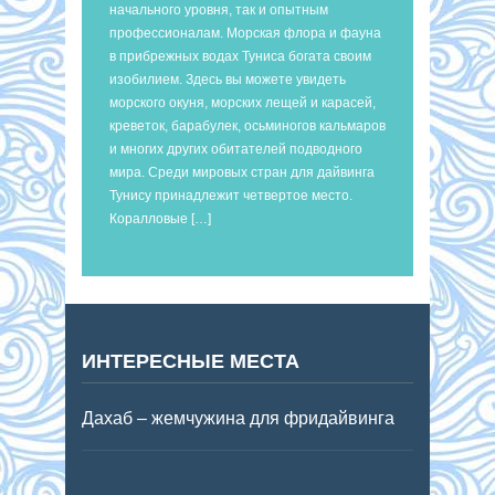
начального уровня, так и опытным
профессионалам. Морская флора и фауна
в прибрежных водах Туниса богата своим
изобилием. Здесь вы можете увидеть
морского окуня, морских лещей и карасей,
креветок, барабулек, осьминогов кальмаров
и многих других обитателей подводного
мира. Среди мировых стран для дайвинга
Тунису принадлежит четвертое место.
Коралловые […]
ИНТЕРЕСНЫЕ МЕСТА
Дахаб – жемчужина для фридайвинга