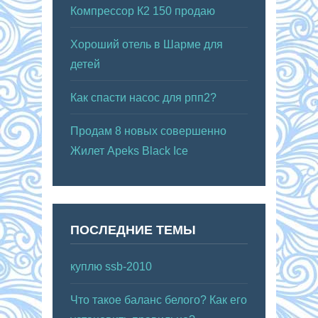
Компрессор К2 150 продаю
Хороший отель в Шарме для
детей
Как спасти насос для рпп2?
Продам 8 новых совершенно
Жилет Apeks Black Ice
ПОСЛЕДНИЕ ТЕМЫ
куплю ssb-2010
Что такое баланс белого? Как его