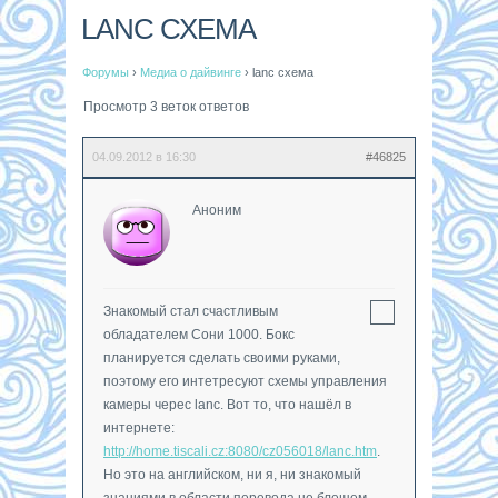
LANC СХЕМА
Форумы
›
Медиа о дайвинге
›
lanc схема
Просмотр 3 веток ответов
04.09.2012 в 16:30
#46825
Аноним
Знакомый стал счастливым
обладателем Сони 1000. Бокс
планируется сделать своими руками,
поэтому его интетресуют схемы управления
камеры черес lanc. Вот то, что нашёл в
интернете:
http://home.tiscali.cz:8080/cz056018/lanc.htm
.
Но это на английском, ни я, ни знакомый
знаниями в области перевода не блещем.