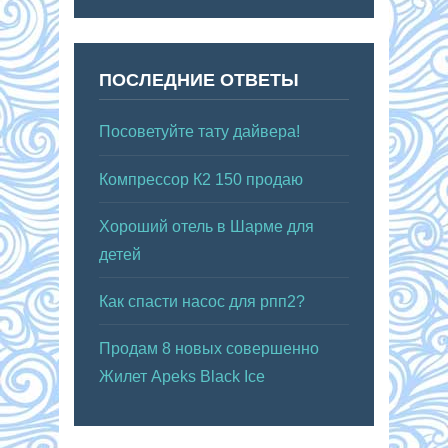
ПОСЛЕДНИЕ ОТВЕТЫ
Посоветуйте тату дайвера!
Компрессор К2 150 продаю
Хороший отель в Шарме для
детей
Как спасти насос для рпп2?
Продам 8 новых совершенно
Жилет Apeks Black Ice