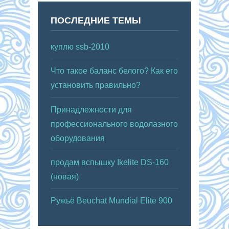
ПОСЛЕДНИЕ ТЕМЫ
куплю ssb-2010
Что такое баланс белого? Как его
установить правильно?
Принадлежности для
профессионального водолазного
оборудования
продам вспышку Ikelite DS-160
(новая)
Ружьё Beuchat Mundial Elite 900