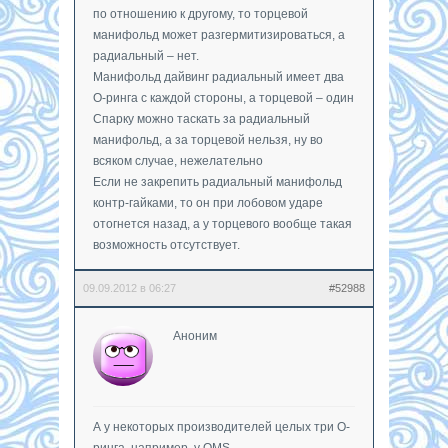
по отношению к другому, то торцевой
манифольд может разгермитизироваться, а
радиальный – нет.
Манифольд дайвинг радиальный имеет два
О-ринга с каждой стороны, а торцевой – один
Спарку можно таскать за радиальный
манифольд, а за торцевой нельзя, ну во
всяком случае, нежелательно
Если не закрепить радиальный манифольд
контр-гайками, то он при лобовом ударе
отогнется назад, а у торцевого вообще такая
возможность отсутствует.
09.09.2012 в 06:27
#52988
Аноним
А у некоторых производителей целых три О-
ринга, например, у OMS.