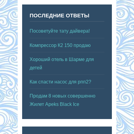
ПОСЛЕДНИЕ ОТВЕТЫ
Посоветуйте тату дайвера!
Компрессор К2 150 продаю
Хороший отель в Шарме для
детей
Как спасти насос для рпп2?
Продам 8 новых совершенно
Жилет Apeks Black Ice