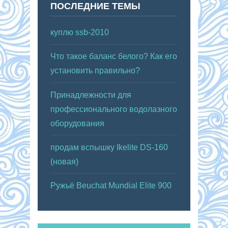
ПОСЛЕДНИЕ ТЕМЫ
куплю ssb-2010
Что такое баланс белого? Как его
установить правильно?
Принадлежности для
профессионального водолазного
оборудования
продам вспышку Ikelite DS-160
(новая)
Ружьё Beuchat Mundial Elite 900