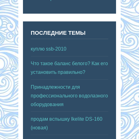
ПОСЛЕДНИЕ ТЕМЫ
куплю ssb-2010
Что такое баланс белого? Как его
установить правильно?
Принадлежности для
профессионального водолазного
оборудования
продам вспышку Ikelite DS-160
(новая)