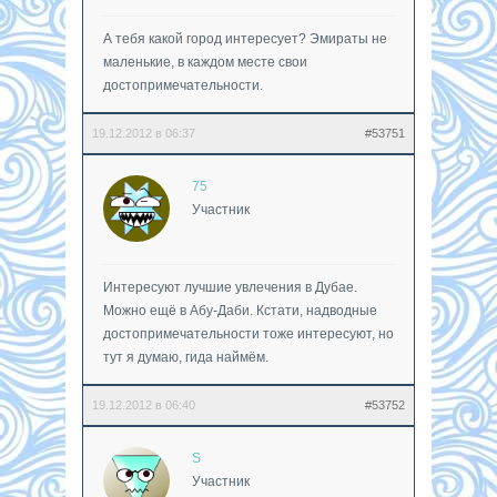
А тебя какой город интересует? Эмираты не
маленькие, в каждом месте свои
достопримечательности.
19.12.2012 в 06:37
#53751
75
Участник
Интересуют лучшие увлечения в Дубае.
Можно ещё в Абу-Даби. Кстати, надводные
достопримечательности тоже интересуют, но
тут я думаю, гида наймём.
19.12.2012 в 06:40
#53752
S
Участник