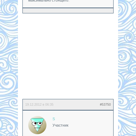
максимально стоящего.
19.12.2012 в 06:35
#53750
S
Участник