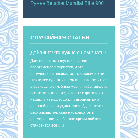
Ружьё Beuchat Mundial Elite 900
СЛУЧАЙНАЯ СТАТЬЯ
Дайвинг: Что нужно о нем знать?
Дайвинг очень популярен среди
спортсменов и туристов, и эта
популярность возрастает с каждым годом.
Почти все курорты предлагают погрузиться
в прекрасные глубины моря, чтобы увидеть
все то великолепие, которое спрятано от
наших глаз под водой. Подводный мир
разнообразен и удивителен. Здесь течет
своя жизнь, поражая нас красотой и
размеренностью. В наше время дайвинг
становится все […]