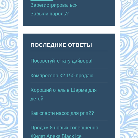
Зарегистрироваться
Забыли пароль?
ПОСЛЕДНИЕ ОТВЕТЫ
Посоветуйте тату дайвера!
Компрессор К2 150 продаю
Хороший отель в Шарме для
детей
Как спасти насос для рпп2?
Продам 8 новых совершенно
Жилет Apeks Black Ice