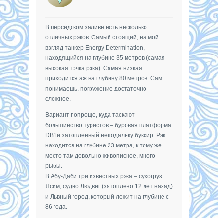
В персидском заливе есть несколько
отличных рэков. Самый стоящий, на мой
взгляд танкер Energy Determination,
находящийся на глубине 35 метров (самая
высокая точка рэка). Самая низкая
приходится аж на глубину 80 метров. Сам
понимаешь, погружение достаточно
сложное.
Вариант попроще, куда таскают
большинство туристов – буровая платформа
DB1и затопленный неподалёку буксир. Рэк
находится на глубине 23 метра, к тому же
место там довольно живописное, много
рыбы.
В Абу-Даби три известных рэка – сухогруз
Ясим, судно Людвиг (затоплено 12 лет назад)
и Львный город, который лежит на глубине с
86 года.