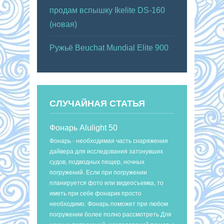
продам вспышку Ikelite DS-160
(новая)
Ружьё Beuchat Mundial Elite 900
СЛУЧАЙНАЯ СТАТЬЯ
Фонарь Alulight 50
Фонарь - необходимая часть снаряжения
дайвера для исследования затонувших
судов, подводных пещер, ночных
погружений. Если при погружении
планируется фото или видеосъемка, то
иметь при себе фонарик просто
необходимо. Фонарь поможет при любом
погружении более полно рассмотреть Для