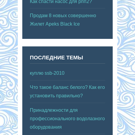
Как спасти насос для рпп2?
Продам 8 новых совершенно
Жилет Apeks Black Ice
ПОСЛЕДНИЕ ТЕМЫ
куплю ssb-2010
Что такое баланс белого? Как его
установить правильно?
Принадлежности для
профессионального водолазного
оборудования