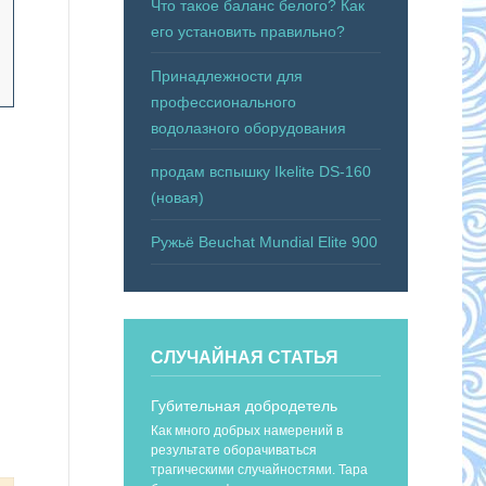
Что такое баланс белого? Как
его установить правильно?
Принадлежности для
профессионального
водолазного оборудования
продам вспышку Ikelite DS-160
(новая)
Ружьё Beuchat Mundial Elite 900
СЛУЧАЙНАЯ СТАТЬЯ
Губительная добродетель
Как много добрых намерений в
результате оборачиваться
трагическими случайностями. Тара