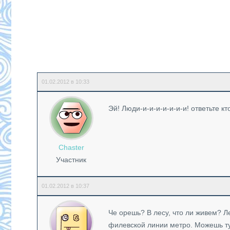
01.02.2012 в 10:33
Эй! Люди-и-и-и-и-и-и-и! ответьте кт
Chaster
Участник
01.02.2012 в 10:37
Че орешь? В лесу, что ли живем? Ле
филевской линии метро. Можешь ту