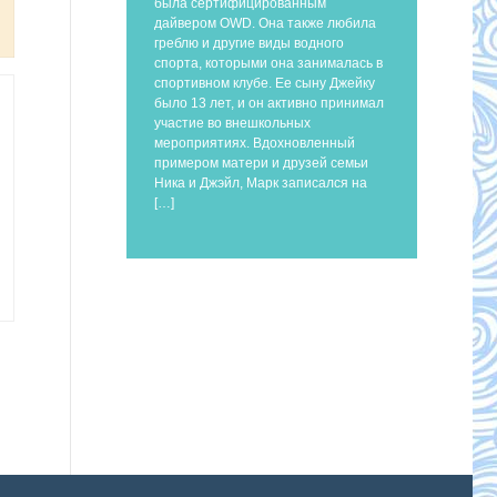
была сертифицированным
дайвером OWD. Она также любила
греблю и другие виды водного
спорта, которыми она занималась в
спортивном клубе. Ее сыну Джейку
было 13 лет, и он активно принимал
участие во внешкольных
мероприятиях. Вдохновленный
примером матери и друзей семьи
Ника и Джэйл, Марк записался на
[…]