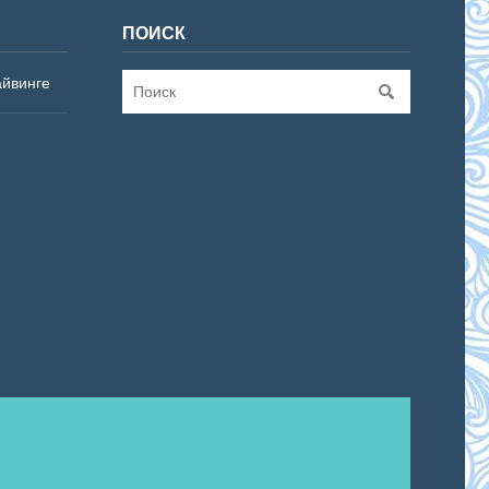
ПОИСК
айвинге