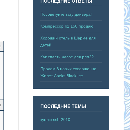
ПОСЛЕДНИЕ ОТВЕТЫ
Посоветуйте тату дайвера!
Компрессор К2 150 продаю
Хороший отель в Шарме для
детей
0
Как спасти насос для рпп2?
Продам 8 новых совершенно
Жилет Apeks Black Ice
1
ПОСЛЕДНИЕ ТЕМЫ
куплю ssb-2010