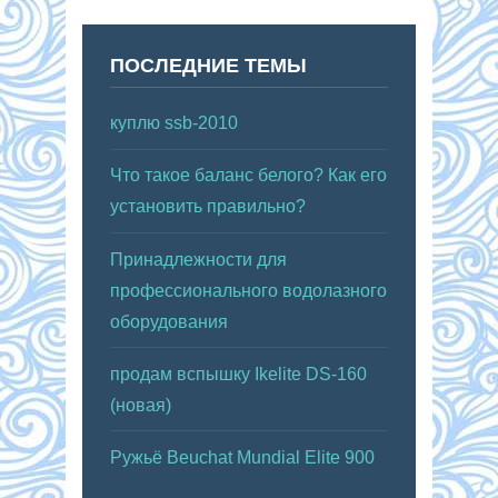
ПОСЛЕДНИЕ ТЕМЫ
куплю ssb-2010
Что такое баланс белого? Как его
установить правильно?
Принадлежности для
профессионального водолазного
оборудования
продам вспышку Ikelite DS-160
(новая)
Ружьё Beuchat Mundial Elite 900