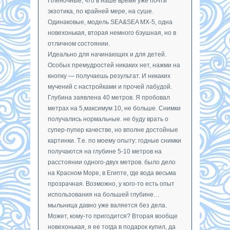
Пленочные, что в наше время уже почти
экзотика, по крайней мере, на суше.
Одинаковые, модель SEA&SEA MX-5, одна
новехонькая, вторая немного бэушная, но в
отличном состоянии.
Идеально для начинающих и для детей.
Особых премудростей никаких нет, нажми на
кнопку — получаешь результат. И никаких
мучений с настройками и прочей лабудой.
Глубина заявлена 40 метров. Я пробовал
метрах на 5,максимум 10, не больше. Снимки
получались нормальные. не буду врать о
супер-пупер качестве, но вполне достойные
картинки. Т.е. по моему опыту: годные снимки
получаются на глубине 5-10 метров на
расстоянии одного-двух метров. было дело
на Красном Море, в Египте, где вода весьма
прозрачная. Возможно, у кого-то есть опыт
использования на большей глубине…
мыльница давно уже валяется без дела.
Может, кому-то пригодится? Вторая вообще
новехонькая, я ее тогда в подарок купил, да