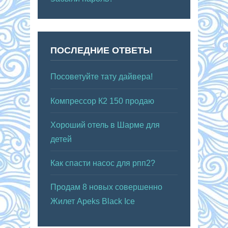
ПОСЛЕДНИЕ ОТВЕТЫ
Посоветуйте тату дайвера!
Компрессор К2 150 продаю
Хороший отель в Шарме для
детей
Как спасти насос для рпп2?
Продам 8 новых совершенно
Жилет Apeks Black Ice